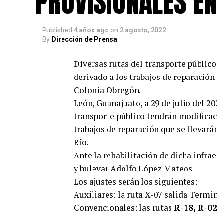
PROVISIONALES EN
Published
4 años ago
on
2 agosto, 2022
By
Dirección de Prensa
Diversas rutas del transporte público
derivado a los trabajos de reparación
Colonia Obregón.
León, Guanajuato, a 29 de julio del 20
transporte público tendrán modificaci
trabajos de reparación que se llevará
Río.
Ante la rehabilitación de dicha infra
y bulevar Adolfo López Mateos.
Los ajustes serán los siguientes:
Auxiliares: la ruta X-07 salida Ter
Convencionales: las rutas
R-18, R-02