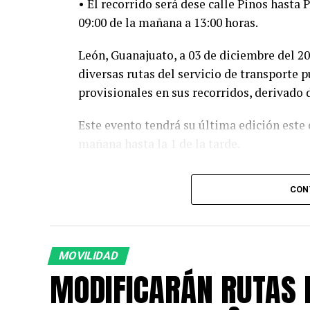
• El recorrido será dese calle Pinos hast
09:00 de la mañana a 13:00 horas.
León, Guanajuato, a 03 de diciembre del 2
diversas rutas del servicio de transporte
provisionales en sus recorridos, derivado d
Este evento tendrá su última edición este 
mañana hasta la 1 de la tarde.
Los ajustes se realizarán a fin de garantiza
CON
periferia hasta las ubicaciones más próxim
Las modificaciones se harán en:
• Las rutas convencionales: R-08, R-14, R-1
MOVILIDAD
R-59, R-74, R-74 Ramal, R-80 y R- 80 Ramal 
MODIFICARÁN RUTAS 
• En tanto, las ruta Auxiliar X-07, X-09 y