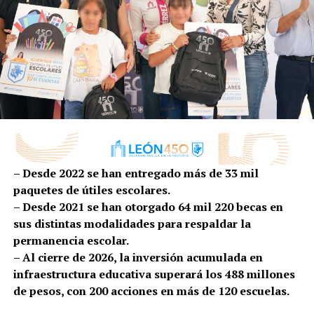
“Estamos por concluir los últimos seis eventos del
año, y que históricamente no los teníamos en 3 años,
lo cual proyectamos una derrama económica
superior a los 786 millones de pesos, siendo un 22
por ciento más que en el 2021”, reiteró.
Asimismo,
con una inversión de 1.1 millón de pesos
se beneficiarán a más de 47 mil 600 personas de 450
colonias, con actividades comunitarias
que
– Desde 2022 se han entregado más de 33 mil
fortalezcan el tejido social.
paquetes de útiles escolares.
– Desde 2021 se han otorgado 64 mil 220 becas en
Por su parte, Mauricio Fuentes, director de Comercio y
sus distintas modalidades para respaldar la
Consumo indicó que el Municipio busca fortalecer el
permanencia escolar.
comercio local con el permiso a 200 comerciantes que
– Al cierre de 2026, la inversión acumulada en
se rotarán cada semana.
infraestructura educativa superará los 488 millones
“Se estarían instalando 50 comercios en la Calzada
de pesos, con 200 acciones en más de 120 escuelas.
Tepeyac; en el templo Expiatorio y en la Plaza