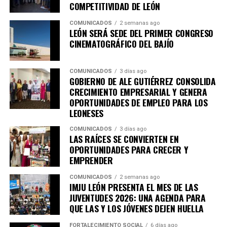
COMPETITIVIDAD DE LEÓN
darles las gracias de corazón por todo el apoyo que
nos ha hecho llegar y así nos cambia la vida”,
COMUNICADOS
2 semanas ago
LEÓN SERÁ SEDE DEL PRIMER CONGRESO
expresó.
CINEMATOGRÁFICO DEL BAJÍO
PROGRAMA MEJORAMIENTO DE VIVIENDA LLEGA
A LAS COMUNIDADES RURALES
COMUNICADOS
3 días ago
GOBIERNO DE ALE GUTIÉRREZ CONSOLIDA
CRECIMIENTO EMPRESARIAL Y GENERA
La presidenta municipal, junto con su comitiva, visitó a
OPORTUNIDADES DE EMPLEO PARA LOS
familias beneficiarias del programa de Mejoramiento de
LEONESES
Vivienda, entre ellas María del Carmen Falcón Flores, de
74 años, quien vive con su esposo y recibió acciones para
COMUNICADOS
3 días ago
LAS RAÍCES SE CONVIERTEN EN
mejorar las condiciones de su hogar.
OPORTUNIDADES PARA CRECER Y
EMPRENDER
Estas acciones permiten atender necesidades
prioritarias de las familias que habitan en las
COMUNICADOS
2 semanas ago
IMJU LEÓN PRESENTA EL MES DE LAS
comunidades rurales y brindarles espacios más seguros y
JUVENTUDES 2026: UNA AGENDA PARA
adecuados, para que puedan desarrollar su vida
QUE LAS Y LOS JÓVENES DEJEN HUELLA
cotidiana en mejores condiciones.
FORTALECIMIENTO SOCIAL
6 días ago