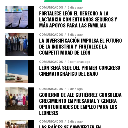
académicas y organismos empresariales de la ciudad,
COMUNICADOS
3 días ago
entre ellos la Academia Metropolitana de Seguridad
FORTALECE LEÓN EL DERECHO A LA
Pública, CANACO Servytur León, Universidad
LACTANCIA CON ENTORNOS SEGUROS Y
MÁS APOYOS PARA LAS FAMILIAS
Iberoamericana León, Universidad La Salle Bajío,
CANACINTRA León y el Tecnológico de Monterrey
COMUNICADOS
3 días ago
Campus León, fortaleciendo el trabajo colaborativo
LA DIVERSIFICACIÓN IMPULSA EL FUTURO
DE LA INDUSTRIA Y FORTALECE LA
entre gobierno, academia, iniciativa privada y sociedad.
COMPETITIVIDAD DE LEÓN
Con esta agenda, el Sistema de Consejos y el Instituto
COMUNICADOS
2 semanas ago
Municipal de Planeación de León refrendan su
LEÓN SERÁ SEDE DEL PRIMER CONGRESO
compromiso con la participación ciudadana y la
CINEMATOGRÁFICO DEL BAJÍO
planeación estratégica como herramientas
fundamentales para construir una ciudad más
COMUNICADOS
2 días ago
competitiva, sostenible, incluyente y preparada para los
GOBIERNO DE ALE GUTIÉRREZ CONSOLIDA
retos de las próximas décadas.
CRECIMIENTO EMPRESARIAL Y GENERA
OPORTUNIDADES DE EMPLEO PARA LOS
LEONESES
COMUNICADOS
2 días ago
LAS RAÍCES SE CONVIERTEN EN