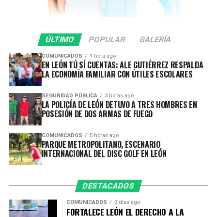
puertas abiertas y las ventanas abiertas, que León lo
más importante que tiene es su gente, y de mucha
gente que ha llegado de diferentes partes del país,
que se enamoran de la ciudad y que deciden
ÚLTIMO
POPULAR
GALERÍA
quedarse a vivir aquí”, señaló.
COMUNICADOS
1 hora ago
EN LEÓN TÚ SÍ CUENTAS: ALE GUTIÉRREZ RESPALDA
Además, se impulsan programas gratuitos de
LA ECONOMÍA FAMILIAR CON ÚTILES ESCOLARES
capacitación en herramientas como idiomas, Excel,
Word e inteligencia artificial, además de acercar
SEGURIDAD PÚBLICA
3 horas ago
LA POLICÍA DE LEÓN DETUVO A TRES HOMBRES EN
oportunidades laborales mediante Chamba Módulo,
POSESIÓN DE DOS ARMAS DE FUEGO
plataforma que mantiene actualizadas las vacantes
disponibles para perfiles que van desde educación básica
COMUNICADOS
5 horas ago
hasta nivel profesional.
PARQUE METROPOLITANO, ESCENARIO
INTERNACIONAL DEL DISC GOLF EN LEÓN
Como resultado de esta política de facilitación y
atracción de inversiones, en un año y medio, León
registra 531 millones de dólares en inversiones
DESTACADOS
internacional, que representan más de 10 mil empleos
COMUNICADOS
2 días ago
comprometidos, oportunidades que fortalecen la
FORTALECE LEÓN EL DERECHO A LA