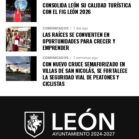
tenemos en las empresas”, explicó.
CONSOLIDA LEÓN SU CALIDAD TURÍSTICA
CON EL FIG LEÓN 2026
El encuentro cobra relevancia este año, ya que el
Gobierno Municipal contempla 568 obras y acciones,
con una inversión superior a los 4 mil 174 millones de
COMUNICADOS
1 día ago
LAS RAÍCES SE CONVIERTEN EN
pesos, lo que genera un entorno favorable para el
OPORTUNIDADES PARA CRECER Y
desarrollo de la industria de la construcción y de las
EMPRENDER
cadenas productivas relacionadas.
COMUNICADOS
2 semanas ago
CON NUEVO CRUCE SEMAFORIZADO EN
Con diálogo permanente, infraestructura, talento y
VILLAS DE SAN NICOLÁS, SE FORTALECE
condiciones para invertir, la presente administración
LA SEGURIDAD VIAL DE PEATONES Y
continúa haciendo equipo con el sector productivo para
CICLISTAS
que León sea una ciudad donde las empresas encuentren
oportunidades para crecer y una mejor calidad de vida
para las familias.