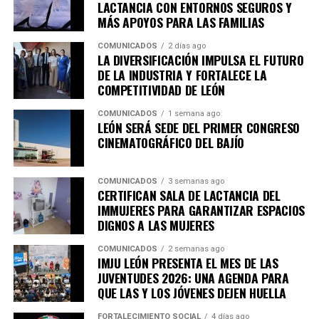
economía de las familias y consolidan al municipio como
LACTANCIA CON ENTORNOS SEGUROS Y
un destino competitivo para el desarrollo de nuevos
MÁS APOYOS PARA LAS FAMILIAS
proyectos empresariales.
COMUNICADOS
2 días ago
LA DIVERSIFICACIÓN IMPULSA EL FUTURO
La ANIVIP agrupa a fabricantes de elementos
DE LA INDUSTRIA Y FORTALECE LA
prefabricados de concreto, proveedores, fabricantes de
COMPETITIVIDAD DE LEÓN
insumos y empresas especializadas en maquinaria y
COMUNICADOS
1 semana ago
tecnología para la construcción.
LEÓN SERÁ SEDE DEL PRIMER CONGRESO
CINEMATOGRÁFICO DEL BAJÍO
Héctor Rodríguez Velázquez resaltó que uno de los
principales propósitos del encuentro es compartir
COMUNICADOS
3 semanas ago
experiencias y mejores prácticas que permitan
CERTIFICAN SALA DE LACTANCIA DEL
profesionalizar y fortalecer los sistemas de
IMMUJERES PARA GARANTIZAR ESPACIOS
construcción en México.
DIGNOS A LAS MUJERES
“Lo que nos une son esas ganas de formalizar la
COMUNICADOS
2 semanas ago
IMJU LEÓN PRESENTA EL MES DE LAS
construcción, sabemos que la construcción tiene
JUVENTUDES 2026: UNA AGENDA PARA
muchas aristas y aquí lo que buscamos es
QUE LAS Y LOS JÓVENES DEJEN HUELLA
formalizar, compartir las mejores prácticas que
FORTALECIMIENTO SOCIAL
4 días ago