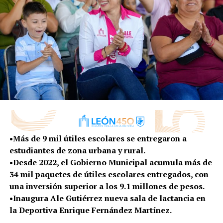
vamos a seguir en equipo con el Estado, y con el
Municipio, pero sobre todo con ustedes, y vamos a
seguir escuchando sus necesidades, sé que son
muchas, no vamos a aflojar el paso, traemos varios
proyectos de caminos, alumbrado público”,
indicó.
Entre los programas que se contemplan para este 2023
están:
Subsidios agropecuarios (Agrícola ganadero,
negocios e insumos).
•Más de 9 mil útiles escolares se entregaron a
Captación de agua de lluvia (Bordería, sistemas
estudiantes de zona urbana y rural.
domésticos).
•Desde 2022, el Gobierno Municipal acumula más de
Subsidios eficiencia de riego (Unidad de Riego
34 mil paquetes de útiles escolares entregados, con
Puerta San German, subsidios individuales).
una inversión superior a los 9.1 millones de pesos.
•Inaugura Ale Gutiérrez nueva sala de lactancia en
Subsidios capacitación (Apicultores, agricultura
la Deportiva Enrique Fernández Martínez.
biointensiva, Manejo Higiénico Alimentos,