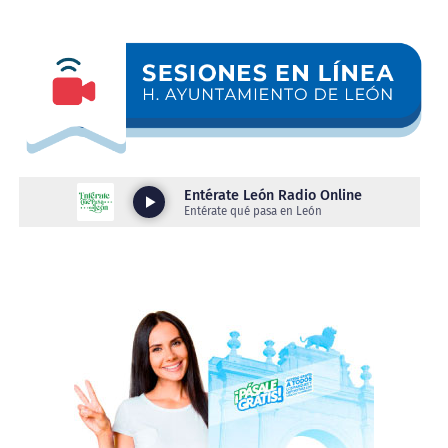
a los integrantes de la Asociación Nacional de
Industriales de la Vigueta Pretensada A.C. (ANIVIP),
durante su segunda Asamblea Nacional 2026, que tiene
como sede a León.
“Hay mucho potencial de crecimiento en la parte de
inversiones porque siempre estamos para facilitar,
no damos los empleos, pero somos facilitadores
para quien viene y pone un negocio; hay mano de
obra calificada porque capacitamos, formamos y
hacemos ese match entre quien necesita el empleo y
quienes son los empleadores”, comentó.
Asimismo, resaltó que León se caracteriza por ser una
ciudad construida por personas trabajadoras locales y
foráneas, estas últimas que encontraron oportunidades
y decidieron hacer del municipio su hogar.
“Aquí estamos en León para recibirlos con las