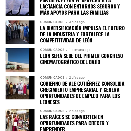
FORTALECE LEÓN EL DERECHO A LA
Pública, CANACO Servytur León, Universidad
LACTANCIA CON ENTORNOS SEGUROS Y
MÁS APOYOS PARA LAS FAMILIAS
Iberoamericana León, Universidad La Salle Bajío,
CANACINTRA León y el Tecnológico de Monterrey
COMUNICADOS
3 días ago
Campus León, fortaleciendo el trabajo colaborativo
LA DIVERSIFICACIÓN IMPULSA EL FUTURO
DE LA INDUSTRIA Y FORTALECE LA
entre gobierno, academia, iniciativa privada y sociedad.
COMPETITIVIDAD DE LEÓN
Con esta agenda, el Sistema de Consejos y el Instituto
COMUNICADOS
1 semana ago
Municipal de Planeación de León refrendan su
LEÓN SERÁ SEDE DEL PRIMER CONGRESO
compromiso con la participación ciudadana y la
CINEMATOGRÁFICO DEL BAJÍO
planeación estratégica como herramientas
fundamentales para construir una ciudad más
COMUNICADOS
2 días ago
competitiva, sostenible, incluyente y preparada para los
GOBIERNO DE ALE GUTIÉRREZ CONSOLIDA
retos de las próximas décadas.
CRECIMIENTO EMPRESARIAL Y GENERA
OPORTUNIDADES DE EMPLEO PARA LOS
LEONESES
COMUNICADOS
2 días ago
LAS RAÍCES SE CONVIERTEN EN
OPORTUNIDADES PARA CRECER Y
EMPRENDER