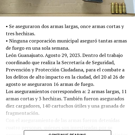
• Se aseguraron dos armas largas, once armas cortas y
tres hechizas.
• Ninguna corporación municipal aseguró tantas armas
de fuego en una sola semana.
León Guanajuato. Agosto 29, 2023. Dentro del trabajo
coordinado que realiza la Secretaría de Seguridad,
Prevención y Protección Ciudadana, para el combate a
los delitos de alto impacto en la ciudad, del 20 al 26 de
agosto se aseguraron 16 armas de fuego.
Los aseguramientos corresponden a: 2 armas largas, 11
armas cortas y 3 hechizas. También fueron asegurados
diez cargadores, 140 cartuchos útiles y una granada de
fragmentación.
Con el aseguramiento de las armas fueron detenidas
cuatro personas, quienes son investigadas por su
presunta participación en ataques armados en distintos