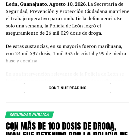
León, Guanajuato. Agosto 10, 2026.
La Secretaría de
Seguridad, Prevención y Protección Ciudadana mantiene
el trabajo operativo para combatir la delincuencia. En
solo una semana, la Policía de León logró el
aseguramiento de 26 mil 029 dosis de droga.
De estas sustancias, en su mayoría fueron marihuana,
con 24 mil 597 dosis; 1 mil 333 de cristal y 99 de piedra
base y cocaína.
En una intervención relevante de la Policía de León se
logró el aseguramiento de 24 mil dosis de marihuana y
480 dosis de cristal en la colonia Latinoamericana. Con
CONTINUE READING
estas sustancias fueron detenidas dos personas, cuya
posible relación con otros delitos es investigada por la
autoridad competente.
SEGURIDAD PÚBLICA
CON MÁS DE 100 DOSIS DE DROGA,
En la semana del 2 al 8 de agosto, se retiraron de las
calles cuatro armas de fuego, dos cargadores y 26