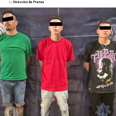
By
Dirección de Prensa
Al consultar el registro de detenidos de la Secretaría de
Seguridad, Prevención y Protección Ciudadana, se
encontró que Iván suma 16 detenciones por distintos
delitos y faltas administrativas.
Las sustancias y el detenido quedaron a disposición de la
Fiscalía General del Estado, autoridad encargada de dar
seguimiento a las investigaciones y determinar su
situación jurídica.
De enero a julio de este año, la Policía de León ha
asegurado 187 mil 534 dosis de distintas sustancias,
como parte del trabajo para contener su posesión,
distribución y presunta venta.
La Secretaría de Seguridad, Prevención y Protección
Ciudadana continuará con la atención de reportes y la
intervención policial para retirar estas sustancias de las
calles y evitar que lleguen a niñas, niños y jóvenes.