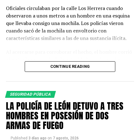
Oficiales circulaban por la calle Los Herrera cuando
observaron a unos metros a un hombre en una esquina
que llevaba consigo una mochila. Los policías vieron
cuando sacó de la mochila un envoltorio con
características similares a las de una sustancia ilícita.
Al acercarse para corroborar el hecho, el hombre corrió
al notar la presencia de la autoridad, por lo que los
agentes descendieron de la unidad y fueron tras él.
CONTINUE READING
A la altura de la calle Montemorelos lograron detenerlo.
Para descartar posibles fuentes de peligro, se realizó
SEGURIDAD PÚBLICA
una inspección a su persona y pertenencias, en la que
LA POLICÍA DE LEÓN DETUVO A TRES
fueron localizados 90 envoltorios con piedra base y 30
dosis de cristal.
HOMBRES EN POSESIÓN DE DOS
ARMAS DE FUEGO
La persona fue identificada como Iván Alejandro “N”,
quien quedó detenido.
Published
3 días ago
on
7 agosto, 2026