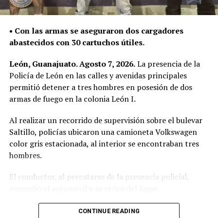
• Con las armas se aseguraron dos cargadores
abastecidos con 30 cartuchos útiles.
León, Guanajuato. Agosto 7, 2026.
La presencia de la
Policía de León en las calles y avenidas principales
permitió detener a tres hombres en posesión de dos
armas de fuego en la colonia León I.
Al realizar un recorrido de supervisión sobre el bulevar
Saltillo, policías ubicaron una camioneta Volkswagen
color gris estacionada, al interior se encontraban tres
hombres.
El conductor, al percatarse de la presencia policial,
encendió el automóvil y se retiró del lugar.
Al circular cerca del vehículo, los oficiales observaron a
CONTINUE READING