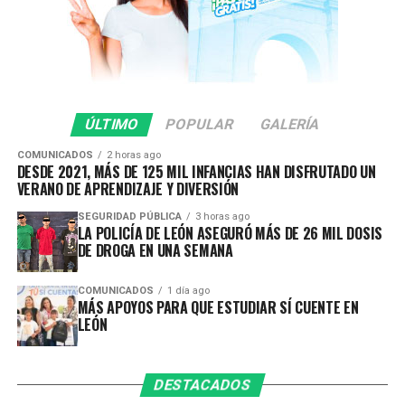
En el último mes, la Policía de León aseguró 45 armas de
fuego, la cifra mensual más alta registrada en el
municipio; de estas, 16 fueron armas largas de uso
exclusivo del Ejército.
ÚLTIMO
POPULAR
GALERÍA
La Secretaría de Seguridad, Prevención y Protección
COMUNICADOS
2 horas ago
Ciudadana continúa con el despliegue policial en las
DESDE 2021, MÁS DE 125 MIL INFANCIAS HAN DISFRUTADO UN
calles para detectar y retirar armas de fuego que puedan
VERANO DE APRENDIZAJE Y DIVERSIÓN
ser utilizadas en la comisión de delitos y atender de
SEGURIDAD PÚBLICA
3 horas ago
manera oportuna los reportes de la ciudadanía.
LA POLICÍA DE LEÓN ASEGURÓ MÁS DE 26 MIL DOSIS
DE DROGA EN UNA SEMANA
COMUNICADOS
1 día ago
MÁS APOYOS PARA QUE ESTUDIAR SÍ CUENTE EN
LEÓN
DESTACADOS