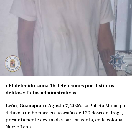
aseguraron 50 mil pesos en efectivo.
La Policía de León y la Policía Vial, con apoyo de la
tecnología, recuperaron 23 vehículos con reporte de
robo: 16 motocicletas y cinco autos y camionetas.
La Secretaría de Seguridad, Prevención y Protección
Ciudadana mantiene la coordinación entre sus distintas
áreas para atender los hechos delictivos, fortalecer la
vigilancia y dar respuesta a los reportes de la
ciudadanía.
• El detenido suma 16 detenciones por distintos
delitos y faltas administrativas.
León, Guanajuato. Agosto 7, 2026.
La Policía Municipal
detuvo a un hombre en posesión de 120 dosis de droga,
presuntamente destinadas para su venta, en la colonia
Nuevo León.