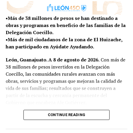
DON'T MISS
Se suman 127 cadetes al trabajo de la paz duradera
•Más de 38 millones de pesos se han destinado a
obras y programas en beneficio de las familias de la
Delegación Coecillo.
•Más de mil ciudadanos de la zona de El Huizache,
han participado en Ayúdate Ayudando.
León, Guanajuato. A 8 de agosto de 2026.
Con más de
38 millones de pesos invertidos en la Delegación
Coecillo, las comunidades rurales avanzan con más
obras, servicios y programas que mejoran la calidad de
vida de sus familias; resultados que se construyen a
partir de la escucha y cercanía permanente del
Gobierno que encabeza Ale Gutiérrez.
Como parte de esta atención cercana, la presidenta
CONTINUE READING
municipal Ale Gutiérrez, acompañada por autoridades
municipales, realizó un recorrido de supervisión por la