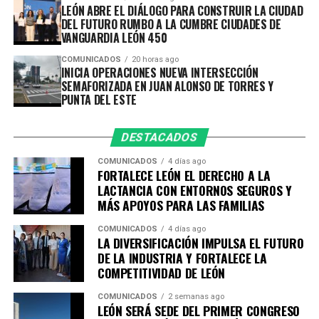
más segura, accesible e incluyente, donde se impulsa la
Los trabajos se desarrollarán en torno a seis ejes
LEÓN ABRE EL DIÁLOGO PARA CONSTRUIR LA CIUDAD
seguridad vial en beneficio de todas y todos.
estratégicos:
DEL FUTURO RUMBO A LA CUMBRE CIUDADES DE
VANGUARDIA LEÓN 450
Movilidad Inteligente y Sostenible- 17 de agosto.
Desarrollo Social, Equidad e Inclusión- 4 de septiembre.
COMUNICADOS
20 horas ago
Ciudad sustentable y Resiliente- 11 de septiembre.
INICIA OPERACIONES NUEVA INTERSECCIÓN
SEMAFORIZADA EN JUAN ALONSO DE TORRES Y
Desarrollo Económico- 14 de septiembre.
PUNTA DEL ESTE
Educación y Cultura- 30 de septiembre.
Las sesiones tendrán como sedes instituciones
DESTACADOS
académicas y organismos empresariales de la ciudad,
COMUNICADOS
4 días ago
entre ellos la Academia Metropolitana de Seguridad
FORTALECE LEÓN EL DERECHO A LA
Pública, CANACO Servytur León, Universidad
LACTANCIA CON ENTORNOS SEGUROS Y
MÁS APOYOS PARA LAS FAMILIAS
Iberoamericana León, Universidad La Salle Bajío,
CANACINTRA León y el Tecnológico de Monterrey
COMUNICADOS
4 días ago
Campus León, fortaleciendo el trabajo colaborativo
LA DIVERSIFICACIÓN IMPULSA EL FUTURO
DE LA INDUSTRIA Y FORTALECE LA
entre gobierno, academia, iniciativa privada y sociedad.
COMPETITIVIDAD DE LEÓN
Con esta agenda, el Sistema de Consejos y el Instituto
COMUNICADOS
2 semanas ago
Municipal de Planeación de León refrendan su
LEÓN SERÁ SEDE DEL PRIMER CONGRESO