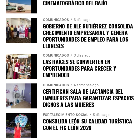
compromiso con la participación ciudadana y la
CINEMATOGRÁFICO DEL BAJÍO
planeación estratégica como herramientas
fundamentales para construir una ciudad más
COMUNICADOS
3 días ago
competitiva, sostenible, incluyente y preparada para los
GOBIERNO DE ALE GUTIÉRREZ CONSOLIDA
retos de las próximas décadas.
CRECIMIENTO EMPRESARIAL Y GENERA
OPORTUNIDADES DE EMPLEO PARA LOS
LEONESES
COMUNICADOS
3 días ago
LAS RAÍCES SE CONVIERTEN EN
OPORTUNIDADES PARA CRECER Y
EMPRENDER
COMUNICADOS
4 semanas ago
CERTIFICAN SALA DE LACTANCIA DEL
IMMUJERES PARA GARANTIZAR ESPACIOS
DIGNOS A LAS MUJERES
FORTALECIMIENTO SOCIAL
5 días ago
CONSOLIDA LEÓN SU CALIDAD TURÍSTICA
CON EL FIG LEÓN 2026