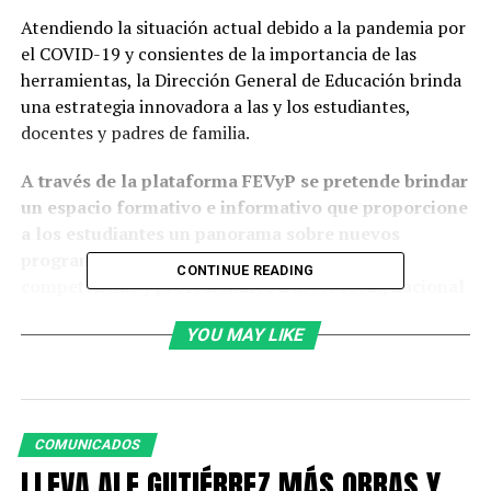
Atendiendo la situación actual debido a la pandemia por
el COVID-19 y consientes de la importancia de las
herramientas, la Dirección General de Educación brinda
una estrategia innovadora a las y los estudiantes,
docentes y padres de familia.
A través de la plataforma FEVyP se pretende brindar
un espacio formativo e informativo que proporcione
a los estudiantes un panorama sobre nuevos
programas educativos, así como tendencias y
CONTINUE READING
competencias y profesionales a nivel local, nacional
e internacional, para que las posibilidades de
YOU MAY LIKE
desarrollo en su elección de bachillerato o
licenciatura, integren un análisis crítico.
En este proyecto participan instituciones educativas,
tanto del municipio de León como de otros municipios
COMUNICADOS
pertenecientes al estado, con alumnos de 3° de
LLEVA ALE GUTIÉRREZ MÁS OBRAS Y