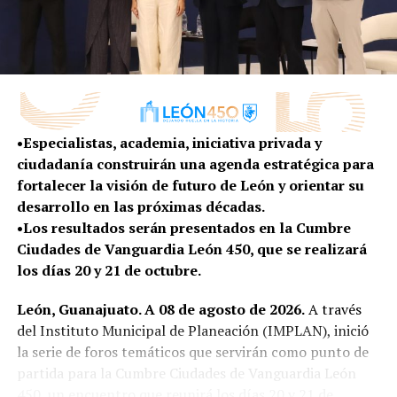
instaladas y una inversión de 5.1 millones de pesos.
Asimismo, los habitantes de la zona participaron y
ganaron en Participa León la rehabilitación del camino
de la zona Huizache, en la comunidad Saucillo de Ávalos,
en 2024, con una inversión de más de 2.2 millones de
pesos.
•Especialistas, academia, iniciativa privada y
ciudadanía construirán una agenda estratégica para
A través de Ayúdate Ayudando se ha brindado empleo
fortalecer la visión de futuro de León y orientar su
temporal a más de mil habitantes, con un monto
desarrollo en las próximas décadas.
superior a los 4.6 millones de pesos.
•Los resultados serán presentados en la Cumbre
Ciudades de Vanguardia León 450, que se realizará
Para este 2026, las familias de la zona Huizache
los días 20 y 21 de octubre.
volvieron a participar en el programa de Presupuesto
Participativo y ganaron el proyecto “Por un mejor
León, Guanajuato. A 08 de agosto de 2026.
A través
camino de Saucillo de Ávalos a Buenos Aires”, cuya
del Instituto Municipal de Planeación (IMPLAN), inició
inversión es superior a los 2.2 millones de pesos.
la serie de foros temáticos que servirán como punto de
partida para la Cumbre Ciudades de Vanguardia León
Femia Falcón, delegada de Mesa de Ibarrilla, agradeció
450, un encuentro que reunirá los días 20 y 21 de