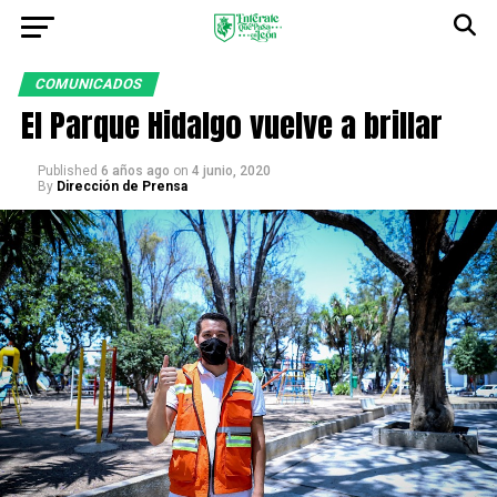
COMUNICADOS
El Parque Hidalgo vuelve a brillar
Published
6 años ago
on
4 junio, 2020
By
Dirección de Prensa