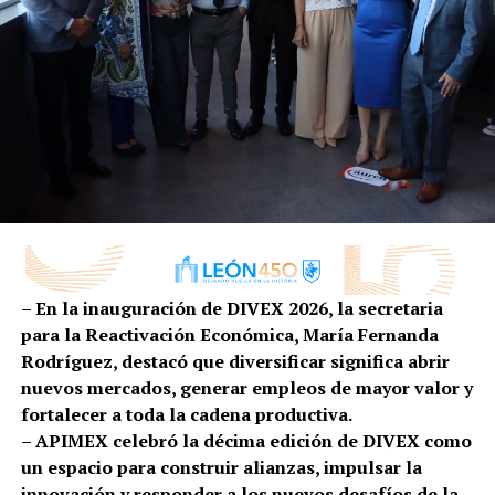
Territorial, se hará lo siguiente:
• Construcción de andadores de laja pórfido.
• Piso estampado de concreto premezclado.
• Mobiliario urbano fijo hecho en obra de mesas y sillas
de ajedrez.
• Al igual que bancas con respaldo, mesas y basureros.
• Juegos infantiles rehabilitados con pintura esmalte
que incluye reparación y limpieza.
• Módulo nuevo de sanitarios para hombres y mujeres.
• Alumbrado LED.
• Cisterna y un sistema de riego fijo.
– En la inauguración de DIVEX 2026, la secretaria
Por último, anunció “Próximamente se construirá el
para la Reactivación Económica, María Fernanda
puente peatonal Blvd. Morelos, como complemento al
Rodríguez, destacó que diversificar significa abrir
puente vehicular recién terminado en la intersección
nuevos mercados, generar empleos de mayor valor y
con Blvd. Téllez Cruces”.
fortalecer a toda la cadena productiva.
– APIMEX celebró la décima edición de DIVEX como
La obra está considerada terminar entre 6 y 8 meses y
un espacio para construir alianzas, impulsar la
está a cargo de la empresa Noardiq S.A. de C.V.
innovación y responder a los nuevos desafíos de la