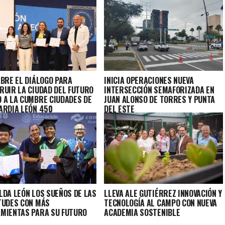
ABRE EL DIÁLOGO PARA
INICIA OPERACIONES NUEVA
RUIR LA CIUDAD DEL FUTURO
INTERSECCIÓN SEMAFORIZADA EN
 A LA CUMBRE CIUDADES DE
JUAN ALONSO DE TORRES Y PUNTA
ARDIA LEÓN 450
DEL ESTE
LDA LEÓN LOS SUEÑOS DE LAS
LLEVA ALE GUTIÉRREZ INNOVACIÓN Y
TUDES CON MÁS
TECNOLOGÍA AL CAMPO CON NUEVA
MIENTAS PARA SU FUTURO
ACADEMIA SOSTENIBLE