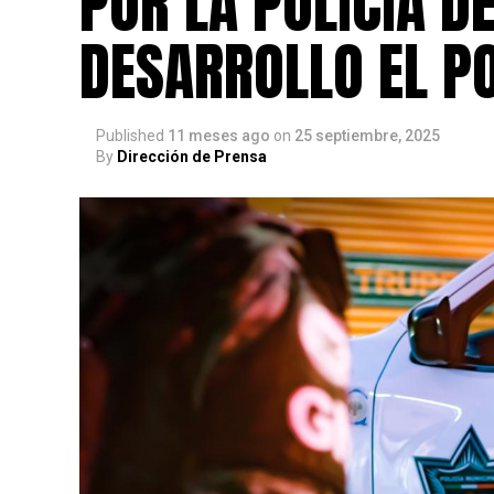
POR LA POLICÍA D
DESARROLLO EL P
Published
11 meses ago
on
25 septiembre, 2025
By
Dirección de Prensa