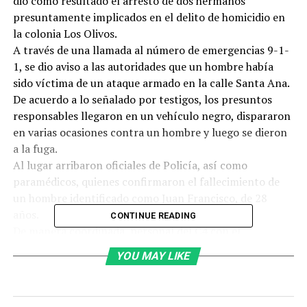
dio como resultado el arresto de dos hermanos
presuntamente implicados en el delito de homicidio en
la colonia Los Olivos.
A través de una llamada al número de emergencias 9-1-
1, se dio aviso a las autoridades que un hombre había
sido víctima de un ataque armado en la calle Santa Ana.
De acuerdo a lo señalado por testigos, los presuntos
responsables llegaron en un vehículo negro, dispararon
en varias ocasiones contra un hombre y luego se dieron
a la fuga.
Al lugar arribaron oficiales de Policía, así como
paramédicos, quienes confirmaron el fallecimiento de
un hombre identificado como Juan Francisco, de 28
años.
CONTINUE READING
De manera coordinada, personal del C4 con el
monitoreo de las cámaras de video vigilancia y el trabajo
YOU MAY LIKE
operativo de la Policía, se localizó y dio alcance a los
presuntos responsables cuando circulaban por la calle
Fragua de Radio y Fragua de Litio en el poniente del