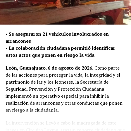
DON'T MISS
Cuatro presuntos homicidas son detenidos por la Policía
de León
•⁠ ⁠Se aseguraron 21 vehículos involucrados en
arrancones
•⁠ ⁠La colaboración ciudadana permitió identificar
estos actos que ponen en riesgo la vida
León, Guanajuato. 6 de agosto de 2026.
Como parte
de las acciones para proteger la vida, la integridad y el
patrimonio de las y los leoneses, la Secretaría de
Seguridad, Prevención y Protección Ciudadana
implementó un operativo especial para inhibir la
realización de arrancones y otras conductas que ponen
en riesgo a la ciudadanía.
La intervención se llevó a cabo la madrugada de este
jueves en Circuito Luxma, tras un reporte ciudadano que