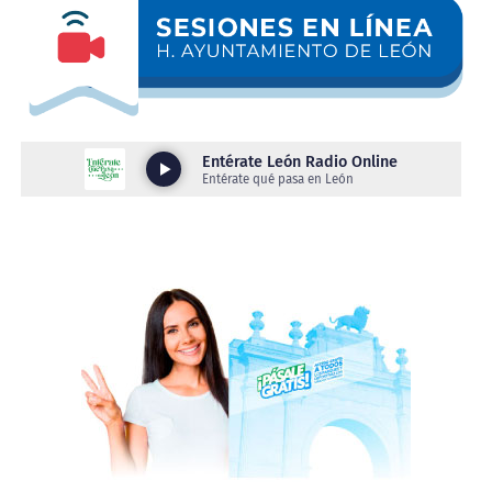
del Ejército, entre ellas armas conocidas como “cuerno
de chivo”, y 29 armas cortas.
También fueron asegurados 20 cargadores y 1 mil 225
cartuchos útiles de distintos calibres. Como resultado de
estas intervenciones, 35 personas fueron detenidas por
hechos relacionados con la posesión de armas de fuego.
De estas detenciones destaca la de presuntos
integrantes de dos grupos delictivos en distintos hechos.
Las personas detenidas son originarias de Sonora,
Jalisco, Hidalgo y Ciudad de México. En conjunto se
aseguraron 18 armas de alto poder, chalecos balísticos y
más de 1 mil cartuchos de distintos calibres.
En total, de enero a julio, la SSPPC ha asegurado 228
armas de fuego, lo que se evitaron delitos como robos,
lesiones y homicidios.
En materia de combate a la posesión y presunta venta