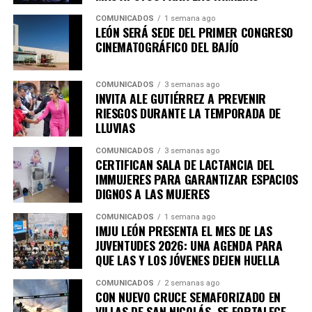
En lo que va del 206, los resultados también se reflejan
COMUNICADOS
1 semana ago
en los principales indicadores delictivos. De enero a
LEÓN SERÁ SEDE DEL PRIMER CONGRESO
julio, los homicidios dolosos disminuyeron en promedio
CINEMATOGRÁFICO DEL BAJÍO
12% respecto al mismo periodo de 2025.
COMUNICADOS
3 semanas ago
En este lapso, los homicidios dolosos pasaron de 348
INVITA ALE GUTIÉRREZ A PREVENIR
casos en 2025 a 305 en 2026, lo que representa una
RIESGOS DURANTE LA TEMPORADA DE
disminución de 12.36% Asimismo, en este periodo se
LLUVIAS
registraron disminuciones en delitos patrimoniales:
COMUNICADOS
3 semanas ago
CERTIFICAN SALA DE LACTANCIA DEL
– Robo a casa habitación: -21.51%.
IMMUJERES PARA GARANTIZAR ESPACIOS
– Robo a transeúnte: -14.67%
DIGNOS A LAS MUJERES
– Robo de vehículo: -24.29%
COMUNICADOS
1 semana ago
IMJU LEÓN PRESENTA EL MES DE LAS
La Secretaría de Seguridad, Prevención y Protección
JUVENTUDES 2026: UNA AGENDA PARA
Ciudadana mantiene el despliegue operativo para
QUE LAS Y LOS JÓVENES DEJEN HUELLA
detener a quienes delinquen, retirar de las calles armas y
COMUNICADOS
2 semanas ago
objetos utilizados para cometer delitos y responder con
CON NUEVO CRUCE SEMAFORIZADO EN
firmeza ante cualquier hecho que ponga en riesgo la
VILLAS DE SAN NICOLÁS, SE FORTALECE