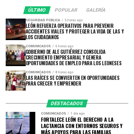
de sustancias ilícitas, en julio, fueron aseguradas 18 mil
ÚLTIMO
POPULAR
GALERÍA
816 dosis de droga y detenidas 1 mil 385 personas por
hechos relacionados con estos delitos.
SEGURIDAD PÚBLICA
5 horas ago
LEÓN REFUERZA OPERATIVOS PARA PREVENIR
ACCIDENTES VIALES Y PROTEGER LA VIDA DE LAS Y
En los últimos siete meses, se sacaron de las calles 187
LOS CIUDADANOS
mil 534 dosis de droga. Sustancias que no llegaran al
COMUNICADOS
6 horas ago
alcance de niñas, niños y adolescentes.
GOBIERNO DE ALE GUTIÉRREZ CONSOLIDA
CRECIMIENTO EMPRESARIAL Y GENERA
A través de los recorridos de vigilancia, la atención de
OPORTUNIDADES DE EMPLEO PARA LOS LEONESES
reportes y el uso de tecnología, en el mes que terminó,
COMUNICADOS
8 horas ago
la Policía de León y la Policía Vial recuperaron 103
LAS RAÍCES SE CONVIERTEN EN OPORTUNIDADES
PARA CRECER Y EMPRENDER
vehículos con reporte de robo, entre ellos 63
motocicletas, 33 autos y camionetas, un tractocamión y
dos camiones.
DESTACADOS
Esta cifra se suma a los 871 vehículos con reporte de
COMUNICADOS
1 día ago
robo recuperados, durante el año, en su mayoría fueron
FORTALECE LEÓN EL DERECHO A LA
LACTANCIA CON ENTORNOS SEGUROS Y
motocicletas con 552 unidades aseguradas.
MÁS APOYOS PARA LAS FAMILIAS