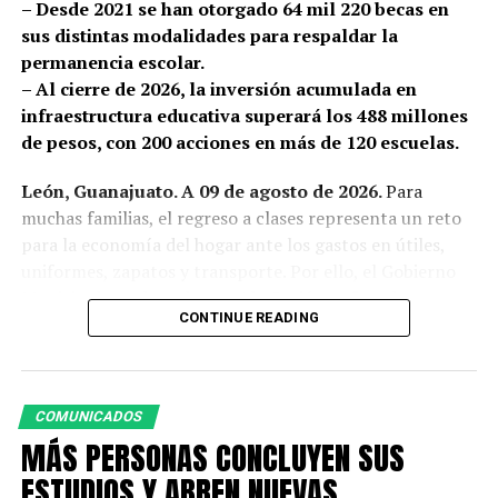
– Desde 2021 se han otorgado 64 mil 220 becas en
sus distintas modalidades para respaldar la
UP NEXT
ES LEÓN UN MUNICIPIO CONSTRUCTOR DE LA CULTURA DE
permanencia escolar.
PAZ
– Al cierre de 2026, la inversión acumulada en
infraestructura educativa superará los 488 millones
DON'T MISS
La Policía de León detuvo a presunto responsable de
de pesos, con 200 acciones en más de 120 escuelas.
homicidio en grado de tentativa
León, Guanajuato. A 09 de agosto de 2026.
Para
muchas familias, el regreso a clases representa un reto
para la economía del hogar ante los gastos en útiles,
uniformes, zapatos y transporte. Por ello, el Gobierno
Municipal encabezado por Ale Gutiérrez fortalece su
CONTINUE READING
respaldo a la educación con la entrega de útiles
escolares, becas y mejores espacios educativos, para que
ninguna niña, niño o joven vea limitado su futuro por
falta de recursos.
COMUNICADOS
MÁS PERSONAS CONCLUYEN SUS
Para familias como la de Julia Ivette Flores Falcón,
habitante de la comunidad rural de El Terrero y madre
ESTUDIOS Y ABREN NUEVAS