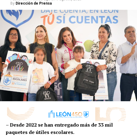
By
Dirección de Prensa
La Secretaría de Seguridad, Prevención y Protección
Ciudadana trabaja para evitar que las drogas estén al
alcance de nuestros niños y jóvenes.
– Desde 2022 se han entregado más de 33 mil
paquetes de útiles escolares.
RELATED TOPICS: