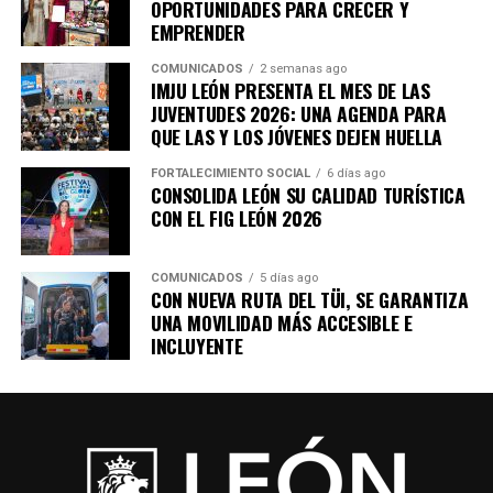
OPORTUNIDADES PARA CRECER Y
EMPRENDER
Estas acciones permiten atender necesidades
prioritarias de las familias que habitan en las
COMUNICADOS
2 semanas ago
IMJU LEÓN PRESENTA EL MES DE LAS
comunidades rurales y brindarles espacios más seguros y
JUVENTUDES 2026: UNA AGENDA PARA
adecuados, para que puedan desarrollar su vida
QUE LAS Y LOS JÓVENES DEJEN HUELLA
cotidiana en mejores condiciones.
FORTALECIMIENTO SOCIAL
6 días ago
CONSOLIDA LEÓN SU CALIDAD TURÍSTICA
El mejoramiento de vivienda se suma a las obras de
CON EL FIG LEÓN 2026
caminos, alumbrado y programas sociales que llegan
directamente a las comunidades, con una atención
integral que busca disminuir rezagos y generar mejores
COMUNICADOS
5 días ago
CON NUEVA RUTA DEL TÜI, SE GARANTIZA
condiciones de vida para quienes habitan en la zona
UNA MOVILIDAD MÁS ACCESIBLE E
rural.
INCLUYENTE
Con más obras, vivienda y programas construidos de la
mano de sus habitantes, el Gobierno Municipal
mantiene la cercanía con las comunidades rurales para
escuchar sus necesidades y convertirlas en resultados
que mejoren la vida de sus familias.