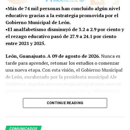
•Más de 74 mil personas han concluido algún nivel
Por eso, la estrategia municipal liderada por Ale
educativo gracias a la estrategia promovida por el
Gutiérrez es contribuir a la permanencia escolar y evitar
Gobierno Municipal de León.
que la falta de recursos económicos se convierta en una
•El analfabetismo disminuyó de 3.2 a 2.9 por ciento y
razón para abandonar las aulas; es así que se entregó
el rezago educativo pasó de 27.9 a 24.1 por ciento
más de 9 mil paquetes de útiles escolares, de los cuales 2
entre 2021 y 2025.
mil 500 ya se entregaron a estudiantes de comunidades
rurales y 6 mil 500 a la zona urbana, con una inversión
León, Guanajuato. A 09 de agosto de 2026.
Nunca es
superior a los 3 millones de pesos.
tarde para aprender, retomar los estudios o comenzar
una nueva etapa. Con esta visión, el Gobierno Municipal
En la comunidad de San Rafael, Jacqueline Hernández
de León, encabezado por la presidenta municipal Ale
García también reconoce lo que significa recibir este
Gutiérrez, impulsa una estrategia integral para acercar
apoyo justo antes de comenzar un nuevo ciclo escolar.
oportunidades educativas a niñas, niños, adolescentes,
“Es un poco de gasto que nos quitan; con ese dinero
jóvenes y personas adultas.
CONTINUE READING
se pueden contemplar otras cosas, ya sea uniforme o
A través de acciones puntuales, se brindan alternativas
zapatos. Ahorita, en estos tiempos, ya está todo muy
para combatir el analfabetismo, reducir el rezago
caro”, destacó.
educativo y facilitar que más personas puedan concluir
COMUNICADOS