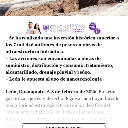
– Se ha realizado una inversión histórica superior a
los 7 mil 446 millones de pesos en obras de
infraestructura hidráulica.
– Las acciones son encaminadas a obras de
suministro, distribución y consumo, tratamiento,
alcantarillado, drenaje pluvial y reúso.
– León le apuesta al uso de nanotecnología
León, Guanajuato. A 8 de febrero de 2026.
En León,
garantizar que este derecho llegue a cada hogar ha sido
una prioridad estratégica. Frente a los desafíos del
crecimiento urbano y el cuidado de los recursos
naturales, el Gobierno Municipal ha decidido invertir
como nunca antes en infraestructura hidráulica,