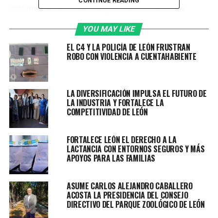
CONTINUE READING
sentando las bases para un presente con servicios
eficientes y un futuro con agua para todas y todos.
YOU MAY LIKE
Por ello, del 2021 al 2025, el Gobierno Municipal, a
EL C4 Y LA POLICÍA DE LEÓN FRUSTRAN
través del Sistema de Agua Potable y Alcantarillado de
ROBO CON VIOLENCIA A CUENTAHABIENTE
León (SAPAL), ha realizado una inversión histórica
superior a los 7 mil 446 millones de pesos en obras de
infraestructura hidráulica.
LA DIVERSIFICACIÓN IMPULSA EL FUTURO DE
LA INDUSTRIA Y FORTALECE LA
Estas acciones se han llevado a cabo en las siete
COMPETITIVIDAD DE LEÓN
delegaciones del municipio, beneficiando a toda la
población mediante obras de suministro, distribución y
FORTALECE LEÓN EL DERECHO A LA
consumo, tratamiento, alcantarillado, drenaje pluvial y
LACTANCIA CON ENTORNOS SEGUROS Y MÁS
reuso, fortaleciendo así el sistema hídrico de la ciudad.
APOYOS PARA LAS FAMILIAS
Durante el 2021, con una inversión superior a 1 mil 191
ASUME CARLOS ALEJANDRO CABALLERO
millones se realizó la rehabilitación de la red de
ACOSTA LA PRESIDENCIA DEL CONSEJO
distribución de agua potable en el fraccionamiento
DIRECTIVO DEL PARQUE ZOOLÓGICO DE LEÓN
Haciendas el Rosario y de la colonia Bellavista Sección