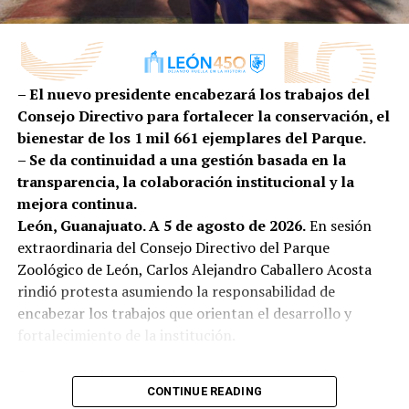
el centro de las decisiones; es por ello que
preparada para conquistar nuevos mercados.
transformamos la atención de la primera infancia de
una tarea social a una política pública efectiva”,
comentó.
– El nuevo presidente encabezará los trabajos del
Por su parte, la secretaria ejecutiva de SIPINNA León,
Consejo Directivo para fortalecer la conservación, el
Alina Hernández, subrayó que garantizar entornos
bienestar de los 1 mil 661 ejemplares del Parque.
adecuados para la lactancia es una responsabilidad
– Se da continuidad a una gestión basada en la
compartida entre gobierno, iniciativa privada,
transparencia, la colaboración institucional y la
instituciones y sociedad.
mejora continua.
León, Guanajuato. A 5 de agosto de 2026.
En sesión
“La lactancia materna no es una responsabilidad
extraordinaria del Consejo Directivo del Parque
que deba recaer únicamente en las madres o en las
Zoológico de León, Carlos Alejandro Caballero Acosta
personas lactantes; es una tarea que requiere el
rindió protesta asumiendo la responsabilidad de
compromiso de toda la sociedad. Es el primer acto
encabezar los trabajos que orientan el desarrollo y
de amor, de protección y de cuidado que fortalece un
fortalecimiento de la institución.
vínculo único entre quien amamanta y quien recibe
ese alimento”, expresó.
Con esta designación, el Consejo Directivo reafirma su
CONTINUE READING
compromiso de dar continuidad al trabajo orientado al