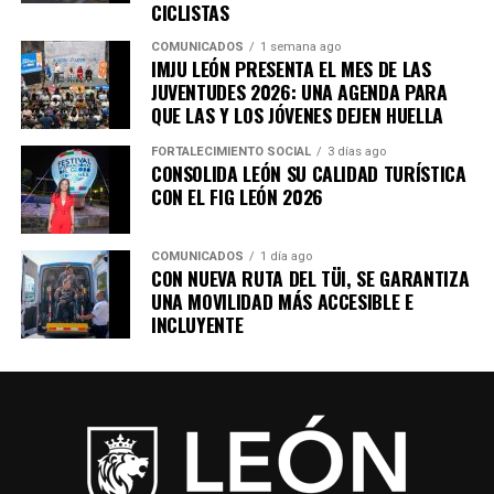
CICLISTAS
Con la participación de empresas, compradores,
COMUNICADOS
1 semana ago
especialistas y representantes del sector productivo,
IMJU LEÓN PRESENTA EL MES DE LAS
DIVEX 2026 reafirma a León como un referente
JUVENTUDES 2026: UNA AGENDA PARA
QUE LAS Y LOS JÓVENES DEJEN HUELLA
nacional en innovación industrial, impulsando una
proveeduría cada vez más competitiva, diversificada y
FORTALECIMIENTO SOCIAL
3 días ago
preparada para conquistar nuevos mercados.
CONSOLIDA LEÓN SU CALIDAD TURÍSTICA
CON EL FIG LEÓN 2026
COMUNICADOS
1 día ago
CON NUEVA RUTA DEL TÜI, SE GARANTIZA
UNA MOVILIDAD MÁS ACCESIBLE E
INCLUYENTE