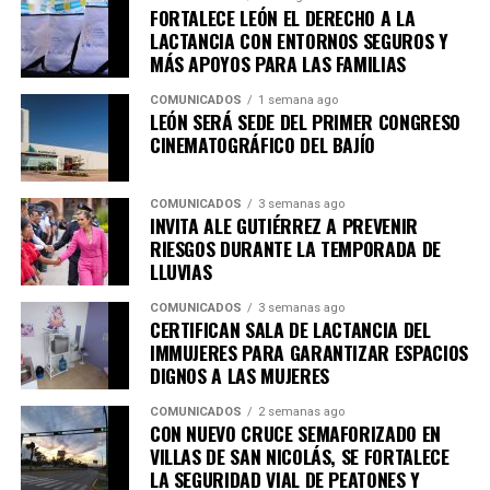
FORTALECE LEÓN EL DERECHO A LA
Por su parte, el presidente de APIMEX, Mauricio Ruíz
LACTANCIA CON ENTORNOS SEGUROS Y
Campos, señaló que la industria vive un momento
MÁS APOYOS PARA LAS FAMILIAS
decisivo que exige evolucionar y construir nuevas
COMUNICADOS
1 semana ago
estrategias para mantener la competitividad.
LEÓN SERÁ SEDE DEL PRIMER CONGRESO
CINEMATOGRÁFICO DEL BAJÍO
Destacó que el conocimiento desarrollado durante
décadas en el sector cuero-calzado hoy permite generar
COMUNICADOS
3 semanas ago
oportunidades en industrias como la automotriz,
INVITA ALE GUTIÉRREZ A PREVENIR
aeronáutica, mobiliario, moda y manufactura avanzada,
RIESGOS DURANTE LA TEMPORADA DE
reflejando la capacidad de adaptación de las empresas
LLUVIAS
proveedoras.
COMUNICADOS
3 semanas ago
CERTIFICAN SALA DE LACTANCIA DEL
“Es el momento de seguir buscando las nuevas
IMMUJERES PARA GARANTIZAR ESPACIOS
oportunidades y desarrollar estrategias para
DIGNOS A LAS MUJERES
enfrentar lo que hoy vive la industria, No queremos
COMUNICADOS
2 semanas ago
dejar pasar ninguna oportunidad para APIMEX y
CON NUEVO CRUCE SEMAFORIZADO EN
para México; la buena noticia es que nuestra
VILLAS DE SAN NICOLÁS, SE FORTALECE
industria también ha evolucionado” destacó.
LA SEGURIDAD VIAL DE PEATONES Y