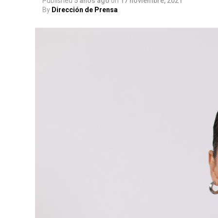
Published
5 años ago
on
17 noviembre, 2021
By
Dirección de Prensa