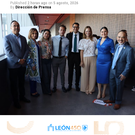
Published
2 horas ago
on
5 agosto, 2026
By
Dirección de Prensa
Esta administración se ha distinguido por ser humana,
cercana y de resultados y a través de programas como
Miércoles Ciudadano, las personas se enteran de los
apoyos que ofrece el gobierno municipal.
Ese fue el caso del señor Óscar Manuel Meza, pues
platicó que un Miércoles Ciudadano acudió a Presidencia
Municipal a realizar un pago y se llevó una gran
sorpresa al enterarse que podría ser beneficiado con un
triciclo.
“Me siento a gusto porque ya no voy a batallar en el
diablito para vender lo reciclado. Ya es más rápido y
no batallaré mucho en el transporte del material”,
mencionó.
Con este tipo de apoyos e iniciativas, León avanza en la
construcción de un municipio más verde, sustentable,