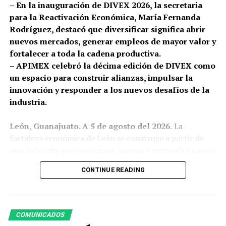
– En la inauguración de DIVEX 2026, la secretaria
limpio y amigable con el medio ambiente.
para la Reactivación Económica, María Fernanda
Rodríguez, destacó que diversificar significa abrir
RELATED TOPICS:
ALE GUTIÉRREZ
APOYO
DESTACADO
nuevos mercados, generar empleos de mayor valor y
LEÓN
LOCAL
RED DE RECUPERADORES DE LEÓN
SIAP
fortalecer a toda la cadena productiva.
UP NEXT
– APIMEX celebró la décima edición de DIVEX como
ZOOLEÓN SE CONSOLIDA COMO ESPACIO FAMILIAR Y
un espacio para construir alianzas, impulsar la
EDUCATIVO DURANTE EL PERIODO VACACIONAL
innovación y responder a los nuevos desafíos de la
DON'T MISS
industria.
LEÓN IMPULSA POLÍTICAS PÚBLICAS PARA GARANTIZAR
LOS DERECHOS DE NIÑAS, NIÑOS Y ADOLESCENTES
León, Guanajuato. A 5 de agosto del 2026.
La
fortaleza económica de León se construye a partir de
una industria que evoluciona, innova y encuentra nuevas
oportunidades para crecer. Hoy, la diversificación se
CONTINUE READING
consolida como una estrategia para fortalecer la
competitividad, abrir nuevas oportunidades de negocio y
preparar a la proveeduría mexicana para los desafíos de
una economía global en constante transformación.
COMUNICADOS