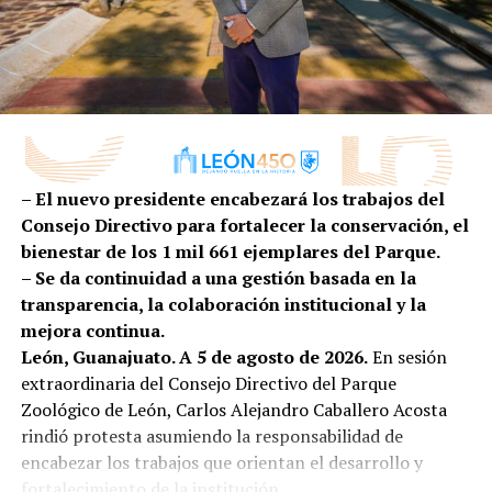
DIVEX 2026 reafirma a León como un referente
“En la administración pública de nuestra presidenta
nacional en innovación industrial, impulsando una
municipal, Ale Gutiérrez, ponemos a las personas en
proveeduría cada vez más competitiva, diversificada y
el centro de las decisiones; es por ello que
preparada para conquistar nuevos mercados.
transformamos la atención de la primera infancia de
una tarea social a una política pública efectiva”,
comentó.
– El nuevo presidente encabezará los trabajos del
Por su parte, la secretaria ejecutiva de SIPINNA León,
Consejo Directivo para fortalecer la conservación, el
Alina Hernández, subrayó que garantizar entornos
bienestar de los 1 mil 661 ejemplares del Parque.
adecuados para la lactancia es una responsabilidad
– Se da continuidad a una gestión basada en la
compartida entre gobierno, iniciativa privada,
transparencia, la colaboración institucional y la
instituciones y sociedad.
mejora continua.
León, Guanajuato. A 5 de agosto de 2026.
En sesión
“La lactancia materna no es una responsabilidad
extraordinaria del Consejo Directivo del Parque
que deba recaer únicamente en las madres o en las
Zoológico de León, Carlos Alejandro Caballero Acosta
personas lactantes; es una tarea que requiere el
rindió protesta asumiendo la responsabilidad de
compromiso de toda la sociedad. Es el primer acto
encabezar los trabajos que orientan el desarrollo y
de amor, de protección y de cuidado que fortalece un
fortalecimiento de la institución.