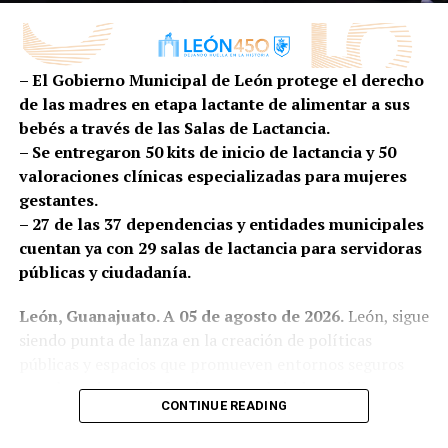
nuevos mercados”, expresó.
Aseguró que las empresas de la proveeduría cuentan
– El Gobierno Municipal de León protege el derecho
con el talento, la infraestructura y la capacidad de
de las madres en etapa lactante de alimentar a sus
innovación necesarias para competir en sectores como
bebés a través de las Salas de Lactancia.
el automotriz, aeroespacial, médico, mobiliario,
– Se entregaron 50 kits de inicio de lactancia y 50
manufactura avanzada y la industria alimentaria,
valoraciones clínicas especializadas para mujeres
demostrando que el talento leonés puede responder a
gestantes.
las exigencias de mercados cada vez más especializados.
– 27 de las 37 dependencias y entidades municipales
Asimismo, refrendó el compromiso del Gobierno
cuentan ya con 29 salas de lactancia para servidoras
Municipal para seguir impulsando políticas que
públicas y ciudadanía.
fortalezcan el desarrollo económico mediante la
León, Guanajuato. A 05 de agosto de 2026.
León, sigue
atracción de inversiones, la formación de talento, la
siendo punta de lanza en la creación de políticas
vinculación entre empresas y academia, así como la
públicas y espacios que promueven entornos seguros
innovación y el crecimiento de las empresas locales.
para las primeras infancias y para brindar mejores
CONTINUE READING
Por su parte, el presidente de APIMEX, Mauricio Ruíz
condiciones a las madres, los bebés y sus familias, el
Campos, señaló que la industria vive un momento
Gobierno Municipal incrementa la creación de salas de