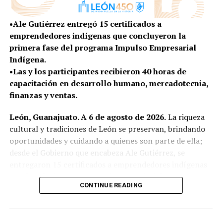
Además, se impulsan programas gratuitos de
•Ale Gutiérrez entregó 15 certificados a
capacitación en herramientas como idiomas, Excel,
emprendedores indígenas que concluyeron la
Word e inteligencia artificial, además de acercar
primera fase del programa Impulso Empresarial
oportunidades laborales mediante Chamba Módulo,
Indígena.
plataforma que mantiene actualizadas las vacantes
•Las y los participantes recibieron 40 horas de
disponibles para perfiles que van desde educación básica
capacitación en desarrollo humano, mercadotecnia,
hasta nivel profesional.
finanzas y ventas.
Como resultado de esta política de facilitación y
León, Guanajuato. A 6 de agosto de 2026.
La riqueza
atracción de inversiones, en un año y medio, León
cultural y tradiciones de León se preservan, brindando
registra 531 millones de dólares en inversiones
oportunidades y cuidando a quienes son parte de ella;
internacional, que representan más de 10 mil empleos
desde el Gobierno que encabeza Ale Gutiérrez, se
comprometidos, oportunidades que fortalecen la
entregaron 15 certificados a emprendedores indígenas
economía de las familias y consolidan al municipio como
que fortalecieron sus negocios a través del programa
un destino competitivo para el desarrollo de nuevos
CONTINUE READING
Impulso Empresarial Indígena.
proyectos empresariales.
En el marco del Día Internacional de los Pueblos
La ANIVIP agrupa a fabricantes de elementos