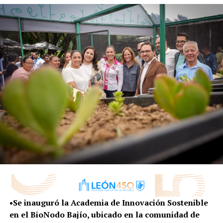
detenciones entre delitos y faltas administrativas.
Horas más tarde al sur de la ciudad, oficiales patrullaban
sobre bulevar Mariano Escobedo cuando tuvieron a la
vista a dos hombres que fuman al parecer cristal, por
eso motivo los oficiales intentaron acercarse.
Al ver la cercanía de la unidad los hombres intentaron
huir, a uno se le logró detener metros adelante a la
altura del bulevar Hermanos Aldama.
En el lugar quedó detenido Alexis Mauricio, de 22 años
por la posesión de 60 dosis de cristal, también se le
aseguraron 500 pesos en efectivo.
Al otro hombre se le dio alcance sobre bulevar Mariano
Escobedo casi esquina con Río Coatzacoalcos, de la
colonia San Nicolás, a él se le aseguraron 30 dosis de
•Se inauguró la Academia de Innovación Sostenible
cristal.
en el BioNodo Bajío, ubicado en la comunidad de