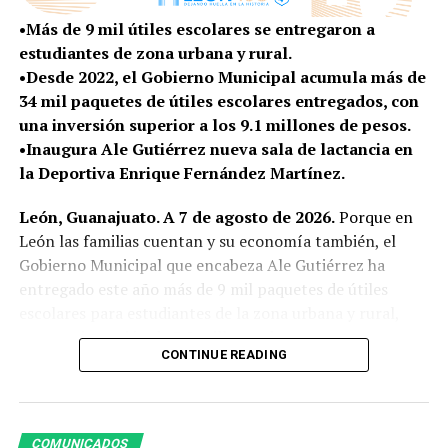
La Academia de Innovación Sostenible funcionará bajo
un modelo de campo escuela de acceso abierto, donde
•Más de 9 mil útiles escolares se entregaron a
las y los participantes podrán formarse, experimentar y
estudiantes de zona urbana y rural.
desarrollar proyectos relacionados con las necesidades y
•Desde 2022, el Gobierno Municipal acumula más de
oportunidades que existen en la zona rural.
34 mil paquetes de útiles escolares entregados, con
una inversión superior a los 9.1 millones de pesos.
Entre los temas de formación se encuentran la
•Inaugura Ale Gutiérrez nueva sala de lactancia en
producción de bioinsumos y fertilización orgánica,
la Deportiva Enrique Fernández Martínez.
sistemas de hidroponía y acuaponía, energías
renovables, biodigestores, transformación
León, Guanajuato. A 7 de agosto de 2026.
Porque en
agroindustrial, comercialización y acceso a mercados.
León las familias cuentan y su economía también, el
Gobierno Municipal que encabeza Ale Gutiérrez ha
Con estas herramientas, quienes ya cuentan con un
entregado este año más de 9 mil paquetes de útiles
producto, proyecto o emprendimiento podrán
escolares para estudiantes de la zona urbana y rural,
incorporar tecnología, mejorar sus procesos, elevar su
con una inversión de 3.2 millones de pesos.
productividad y encontrar nuevas alternativas para
CONTINUE READING
comercializar sus productos, generando beneficios
A tres semanas del inicio del ciclo escolar 2026-2027,
económicos y sociales para sus comunidades.
este apoyo representa un alivio para las familias
leonesas y contribuye a que niñas, niños y adolescentes
COMUNICADOS
Esta nueva sede complementa el trabajo de la primera