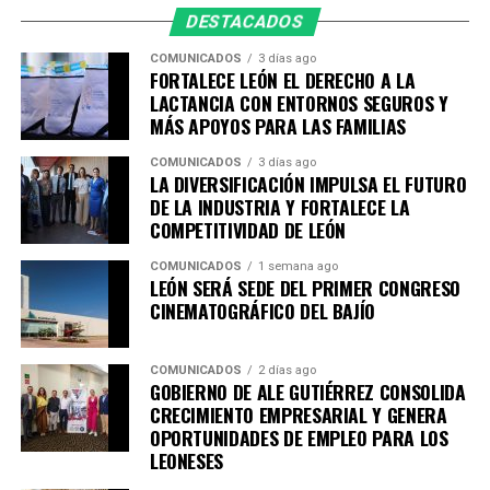
etapas de la vida, León refrenda que aquí las personas sí
DESTACADOS
cuentan, porque cada niña, niño, joven, madre y familia
es parte fundamental de la construcción de una mejor
COMUNICADOS
3 días ago
FORTALECE LEÓN EL DERECHO A LA
ciudad.
LACTANCIA CON ENTORNOS SEGUROS Y
MÁS APOYOS PARA LAS FAMILIAS
COMUNICADOS
3 días ago
LA DIVERSIFICACIÓN IMPULSA EL FUTURO
DE LA INDUSTRIA Y FORTALECE LA
COMPETITIVIDAD DE LEÓN
COMUNICADOS
1 semana ago
LEÓN SERÁ SEDE DEL PRIMER CONGRESO
CINEMATOGRÁFICO DEL BAJÍO
COMUNICADOS
2 días ago
GOBIERNO DE ALE GUTIÉRREZ CONSOLIDA
CRECIMIENTO EMPRESARIAL Y GENERA
OPORTUNIDADES DE EMPLEO PARA LOS
LEONESES