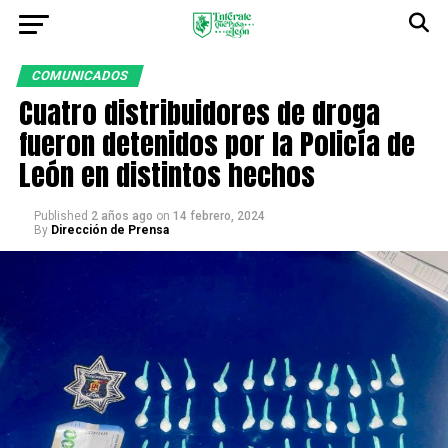
COMUNICADOS
Cuatro distribuidores de droga
fueron detenidos por la Policía de
León en distintos hechos
Published
2 años ago
on
14 febrero, 2024
By
Dirección de Prensa