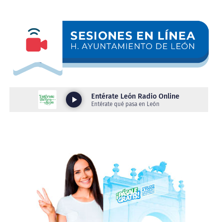
a los integrantes de la Asociación Nacional de
Industriales de la Vigueta Pretensada A.C. (ANIVIP),
durante su segunda Asamblea Nacional 2026, que tiene
como sede a León.
“Hay mucho potencial de crecimiento en la parte de
inversiones porque siempre estamos para facilitar,
no damos los empleos, pero somos facilitadores
para quien viene y pone un negocio; hay mano de
obra calificada porque capacitamos, formamos y
hacemos ese match entre quien necesita el empleo y
quienes son los empleadores”, comentó.
Asimismo, resaltó que León se caracteriza por ser una
ciudad construida por personas trabajadoras locales y
foráneas, estas últimas que encontraron oportunidades
y decidieron hacer del municipio su hogar.
“Aquí estamos en León para recibirlos con las