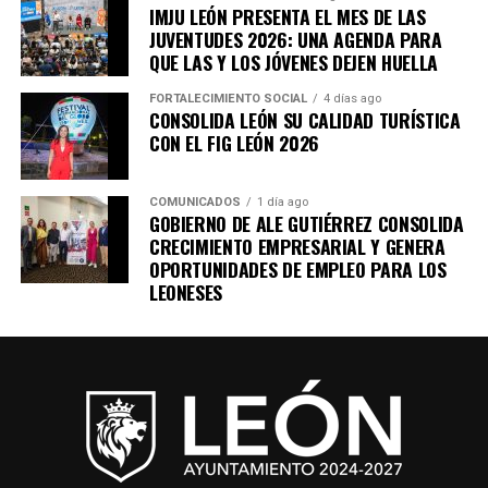
IMJU LEÓN PRESENTA EL MES DE LAS
JUVENTUDES 2026: UNA AGENDA PARA
El encuentro cobra relevancia este año, ya que el
QUE LAS Y LOS JÓVENES DEJEN HUELLA
Gobierno Municipal contempla 568 obras y acciones,
con una inversión superior a los 4 mil 174 millones de
FORTALECIMIENTO SOCIAL
4 días ago
CONSOLIDA LEÓN SU CALIDAD TURÍSTICA
pesos, lo que genera un entorno favorable para el
CON EL FIG LEÓN 2026
desarrollo de la industria de la construcción y de las
cadenas productivas relacionadas.
COMUNICADOS
1 día ago
GOBIERNO DE ALE GUTIÉRREZ CONSOLIDA
Con diálogo permanente, infraestructura, talento y
CRECIMIENTO EMPRESARIAL Y GENERA
condiciones para invertir, la presente administración
OPORTUNIDADES DE EMPLEO PARA LOS
continúa haciendo equipo con el sector productivo para
LEONESES
que León sea una ciudad donde las empresas encuentren
oportunidades para crecer y una mejor calidad de vida
para las familias.