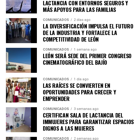
economía de las familias y consolidan al municipio como
LACTANCIA CON ENTORNOS SEGUROS Y
un destino competitivo para el desarrollo de nuevos
MÁS APOYOS PARA LAS FAMILIAS
proyectos empresariales.
COMUNICADOS
2 días ago
LA DIVERSIFICACIÓN IMPULSA EL FUTURO
La ANIVIP agrupa a fabricantes de elementos
DE LA INDUSTRIA Y FORTALECE LA
prefabricados de concreto, proveedores, fabricantes de
COMPETITIVIDAD DE LEÓN
insumos y empresas especializadas en maquinaria y
COMUNICADOS
1 semana ago
tecnología para la construcción.
LEÓN SERÁ SEDE DEL PRIMER CONGRESO
CINEMATOGRÁFICO DEL BAJÍO
Héctor Rodríguez Velázquez resaltó que uno de los
principales propósitos del encuentro es compartir
COMUNICADOS
1 día ago
experiencias y mejores prácticas que permitan
LAS RAÍCES SE CONVIERTEN EN
profesionalizar y fortalecer los sistemas de
OPORTUNIDADES PARA CRECER Y
construcción en México.
EMPRENDER
“Lo que nos une son esas ganas de formalizar la
COMUNICADOS
3 semanas ago
CERTIFICAN SALA DE LACTANCIA DEL
construcción, sabemos que la construcción tiene
IMMUJERES PARA GARANTIZAR ESPACIOS
muchas aristas y aquí lo que buscamos es
DIGNOS A LAS MUJERES
formalizar, compartir las mejores prácticas que
tenemos en las empresas”, explicó.
COMUNICADOS
2 semanas ago