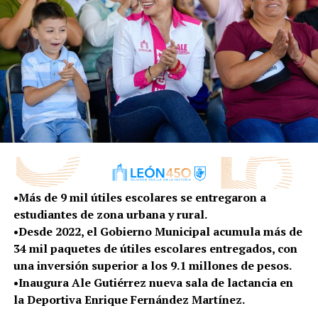
Se sumarán tres representantes del Ayuntamiento que
participen en las comisiones correspondientes a las
materias de Planeación, Patrimonio y Gobierno, además
de tres representantes de la ciudadanía a propuesta de
la persona titular de la Presidencia Municipal, quien
generará la posible designación con base en una
postulación emitida por asociaciones.
Además, formarán parte del sistema las personas que
presidan cada uno de los consejos municipales.
El pleno aprobó también la renovación del Consejo
•Más de 9 mil útiles escolares se entregaron a
Consultivo para el Desarrollo Sustentable en materia de
estudiantes de zona urbana y rural.
Urbanismo en el Municipio de León, Guanajuato, con lo
•Desde 2022, el Gobierno Municipal acumula más de
que sus nuevos integrantes son:
34 mil paquetes de útiles escolares entregados, con
una inversión superior a los 9.1 millones de pesos.
ORGANISMO CONSEJEROS
•Inaugura Ale Gutiérrez nueva sala de lactancia en
CÁMARA MEXICANA DE LA INDUSTRIA DE LA
la Deportiva Enrique Fernández Martínez.
CONSTRUCCIÓN (CMIC) PROPIETARIO: Ing. Gustavo