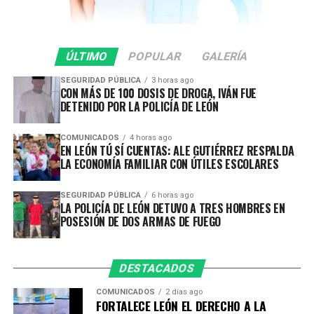
puertas abiertas y las ventanas abiertas, que León lo
más importante que tiene es su gente, y de mucha
gente que ha llegado de diferentes partes del país,
que se enamoran de la ciudad y que deciden
ÚLTIMO
POPULAR
GALERÍA
quedarse a vivir aquí”, señaló.
SEGURIDAD PÚBLICA
3 horas ago
CON MÁS DE 100 DOSIS DE DROGA, IVÁN FUE
Además, se impulsan programas gratuitos de
DETENIDO POR LA POLICÍA DE LEÓN
capacitación en herramientas como idiomas, Excel,
Word e inteligencia artificial, además de acercar
COMUNICADOS
4 horas ago
EN LEÓN TÚ SÍ CUENTAS: ALE GUTIÉRREZ RESPALDA
oportunidades laborales mediante Chamba Módulo,
LA ECONOMÍA FAMILIAR CON ÚTILES ESCOLARES
plataforma que mantiene actualizadas las vacantes
disponibles para perfiles que van desde educación básica
SEGURIDAD PÚBLICA
6 horas ago
hasta nivel profesional.
LA POLICÍA DE LEÓN DETUVO A TRES HOMBRES EN
POSESIÓN DE DOS ARMAS DE FUEGO
Como resultado de esta política de facilitación y
atracción de inversiones, en un año y medio, León
registra 531 millones de dólares en inversiones
DESTACADOS
internacional, que representan más de 10 mil empleos
COMUNICADOS
2 días ago
comprometidos, oportunidades que fortalecen la
FORTALECE LEÓN EL DERECHO A LA