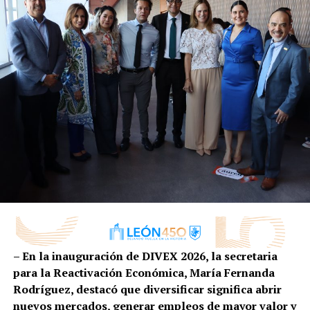
y elaboración de velas, permitiendo a las y los
participantes mostrar el talento y las habilidades
desarrolladas en los talleres del IMJU León.
Durante el evento, el director general del IMJU León,
Salvador Toledo Muñoz, destacó que este tipo de
iniciativas permiten a las juventudes descubrir su
talento y dar sus primeros pasos hacia un plan de vida.
“Esta feria de servicios nace de nuestros talleres
gratuitos, los cuales buscan impulsar los planes de
vida de las y los jóvenes. Queremos que cada
participante descubra su talento, encuentre una
pasión y cuente con herramientas que le permitan
salir adelante y construir su propio plan de vida”,
expresó.
– En la inauguración de DIVEX 2026, la secretaria
para la Reactivación Económica, María Fernanda
Con iniciativas como “Hecho en Lobo”, el Gobierno
Rodríguez, destacó que diversificar significa abrir
Municipal de León y el IMJU León buscan que las
nuevos mercados, generar empleos de mayor valor y