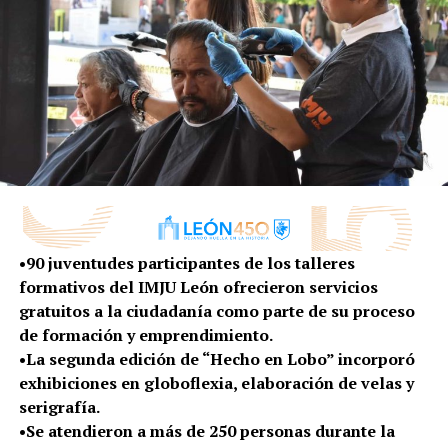
carriles de circulación.
-Longitud total de 623.2 metros.
-Construcción de vialidades laterales.
-Rehabilitación de la ciclovía.
-Colocación de alumbrado LED.
-Rescate de la imagen urbana.
-Reubicación de instalaciones de drenaje sanitario y
pluvial.
Esto se logró gracias a la inversión de 327.8 millones de
pesos, provenientes de recurso estatal.
•90 juventudes participantes de los talleres
formativos del IMJU León ofrecieron servicios
Durante la ceremonia de entrega, también se
gratuitos a la ciudadanía como parte de su proceso
destacaron los trabajos de la primera etapa del Bulevar
de formación y emprendimiento.
Perdigón, que abonará a la fluidez vial de la zona.
•La segunda edición de “Hecho en Lobo” incorporó
exhibiciones en globoflexia, elaboración de velas y
El evento contó con la presencia del gobernador del
serigrafía.
estado de Guanajuato, Diego Sinhue Rodríguez Vallejo,
•Se atendieron a más de 250 personas durante la
quien realizó, junto con el alcalde, la apertura oficial de