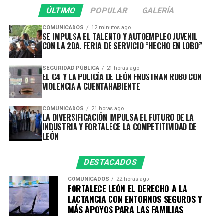
transformamos la atención de la primera infancia de
ÚLTIMO
POPULAR
GALERÍA
una tarea social a una política pública efectiva”,
COMUNICADOS
12 minutos ago
comentó.
SE IMPULSA EL TALENTO Y AUTOEMPLEO JUVENIL
CON LA 2DA. FERIA DE SERVICIO “HECHO EN LOBO”
Por su parte, la secretaria ejecutiva de SIPINNA León,
Alina Hernández, subrayó que garantizar entornos
SEGURIDAD PÚBLICA
21 horas ago
EL C4 Y LA POLICÍA DE LEÓN FRUSTRAN ROBO CON
adecuados para la lactancia es una responsabilidad
VIOLENCIA A CUENTAHABIENTE
compartida entre gobierno, iniciativa privada,
instituciones y sociedad.
COMUNICADOS
21 horas ago
LA DIVERSIFICACIÓN IMPULSA EL FUTURO DE LA
“La lactancia materna no es una responsabilidad
INDUSTRIA Y FORTALECE LA COMPETITIVIDAD DE
que deba recaer únicamente en las madres o en las
LEÓN
personas lactantes; es una tarea que requiere el
compromiso de toda la sociedad. Es el primer acto
DESTACADOS
de amor, de protección y de cuidado que fortalece un
COMUNICADOS
22 horas ago
vínculo único entre quien amamanta y quien recibe
FORTALECE LEÓN EL DERECHO A LA
ese alimento”, expresó.
LACTANCIA CON ENTORNOS SEGUROS Y
MÁS APOYOS PARA LAS FAMILIAS
Como parte de esta estrategia, 27 de las 37