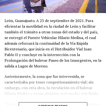
León, Guanajuato. A 23 de septiembre de 2021. Para
eficientar la movilidad en la ciudad de León y facilitar
también el tránsito a otras zonas del estado y del país,
se entregó el Puente Vehicular Hilario Medina, el cual
además reforzará la continuidad de la Vía Rápida
Bicentenario, que inicia en el Distribuidor Vial Juan
Pablo II y concluye en la intersección con la
Prolongación del bulevar Paseo de los Insurgentes, en la
salida a Lagos de Moreno.
Anteriormente, la zona que fue intervenida, se
caracterizaba por tener congestionamiento vial; sin
embargo, con esta obra, la circulación en el bulevar
Hilario Medina y zonas aledañas será mucho más fluida.
“Estas obras buscan acercar a las familias; que pasemos