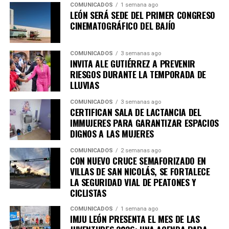
COMUNICADOS
1 semana ago
dependencias y entidades de la Administración Pública
LEÓN SERÁ SEDE DEL PRIMER CONGRESO
Municipal cuentan ya con 29 salas de lactancia, donde
CINEMATOGRÁFICO DEL BAJÍO
servidoras públicas y ciudadanía pueden alimentar o
extraer leche materna en espacios privados, higiénicos y
COMUNICADOS
3 semanas ago
seguros.
INVITA ALE GUTIÉRREZ A PREVENIR
RIESGOS DURANTE LA TEMPORADA DE
Estas acciones se complementan con programas como
LLUVIAS
la guardería nocturna y la ampliación de horarios en las
COMUNICADOS
3 semanas ago
estancias infantiles, fortaleciendo la conciliación entre
CERTIFICAN SALA DE LACTANCIA DEL
la vida laboral y familiar y generando condiciones que
IMMUJERES PARA GARANTIZAR ESPACIOS
favorecen el desarrollo de la primera infancia.
DIGNOS A LAS MUJERES
Durante el foro, el Sistema DIF León y la organización
COMUNICADOS
2 semanas ago
CON NUEVO CRUCE SEMAFORIZADO EN
PILU Lactancia Internacional, realizaron la entrega
VILLAS DE SAN NICOLÁS, SE FORTALECE
simbólica de 50 kits de inicio para la lactancia materna a
LA SEGURIDAD VIAL DE PEATONES Y
mujeres con embarazo avanzado, además de 50
CICLISTAS
valoraciones clínicas especializadas en lactancia, que
COMUNICADOS
1 semana ago
podrán utilizarse hasta el 31 de diciembre de 2026 para
IMJU LEÓN PRESENTA EL MES DE LAS
recibir atención inicial gratuita y, de ser necesario,