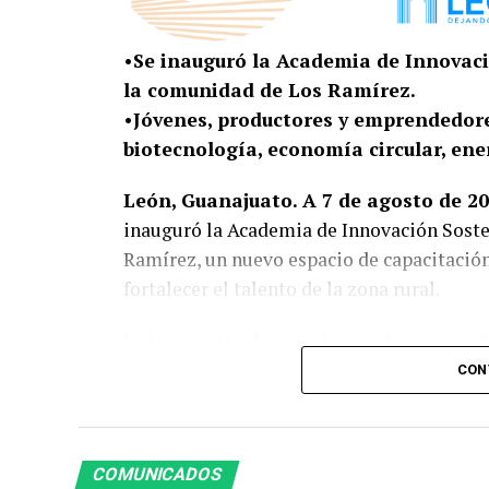
•Se inauguró la Academia de Innovaci
la comunidad de Los Ramírez.
•Jóvenes, productores y emprendedore
biotecnología, economía circular, ene
León, Guanajuato. A 7 de agosto de 20
inauguró la Academia de Innovación Soste
Ramírez, un nuevo espacio de capacitació
fortalecer el talento de la zona rural.
La innovación, la tecnología y la sustenta
para convertir ideas en soluciones y gene
CON
la comunidad de Los Ramírez, la Academia
herramientas especializadas para mejorar s
vocación agroindustrial de la zona y crea
COMUNICADOS
propias comunidades.