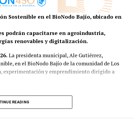
ón Sostenible en el BioNodo Bajío, ubicado en
s podrán capacitarse en agroindustria,
rgías renovables y digitalización.
26.
La presidenta municipal, Ale Gutiérrez,
nible, en el BioNodo Bajío de la comunidad de Los
n, experimentación y emprendimiento dirigido a
bilidad llegan a las comunidades rurales de León
rar nuevas oportunidades de desarrollo. Ubicada en
TINUE READING
 acercará a jóvenes, productores y emprendedores
us procesos, elevar la productividad, fortalecer la
r alternativas de crecimiento económico desde sus