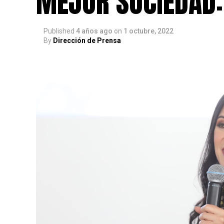
MEJOR SOCIEDAD:
Published
4 años ago
on
1 octubre, 2022
By
Dirección de Prensa