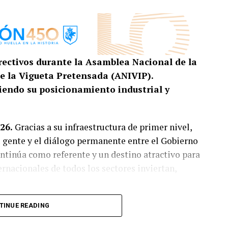
irectivos durante la Asamblea Nacional de la
de la Vigueta Pretensada (ANIVIP).
ciendo su posicionamiento industrial y
26.
Gracias a su infraestructura de primer nivel,
u gente y el diálogo permanente entre el Gobierno
ontinúa como referente y un destino atractivo para
nacionales de todos los sectores inviertan,
o la bienvenida a los integrantes de la Asociación
TINUE READING
etensada A.C. (ANIVIP), durante su segunda