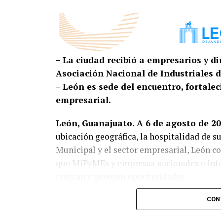
– La ciudad recibió a empresarios y d
Asociación Nacional de Industriales 
– León es sede del encuentro, fortale
empresarial.
León, Guanajuato. A 6 de agosto de 20
ubicación geográfica, la hospitalidad de s
Municipal y el sector empresarial, León c
que MiPyMEs y empresas nacionales e inter
crezcan y generen oportunidades.
La presidenta municipal, Ale Gutiérrez, di
CON
Nacional de Industriales de la Vigueta Pr