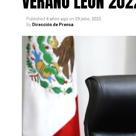
VERANO LEÓN 202
Published
4 años ago
on
29 julio, 2022
By
Dirección de Prensa