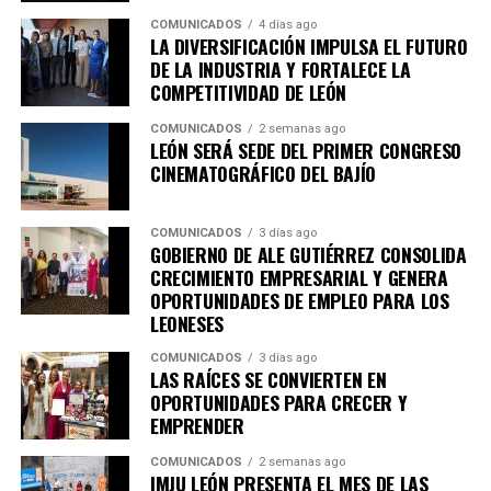
transforma mucho más que estadísticas: fortalece la
“Gracias por estar aquí, por escucharnos y estar
COMUNICADOS
4 días ago
LA DIVERSIFICACIÓN IMPULSA EL FUTURO
igualdad impulsa, la movilidad social y construye un
siempre presente en nuestras comunidades. A
DE LA INDUSTRIA Y FORTALECE LA
futuro con más oportunidades para todas y todos.
nombre de todas las familias beneficiadas queremos
COMPETITIVIDAD DE LEÓN
darles las gracias de corazón por todo el apoyo que
nos ha hecho llegar y así nos cambia la vida”,
COMUNICADOS
2 semanas ago
LEÓN SERÁ SEDE DEL PRIMER CONGRESO
expresó.
CINEMATOGRÁFICO DEL BAJÍO
PROGRAMA MEJORAMIENTO DE VIVIENDA LLEGA
A LAS COMUNIDADES RURALES
COMUNICADOS
3 días ago
GOBIERNO DE ALE GUTIÉRREZ CONSOLIDA
CRECIMIENTO EMPRESARIAL Y GENERA
La presidenta municipal, junto con su comitiva, visitó a
OPORTUNIDADES DE EMPLEO PARA LOS
familias beneficiarias del programa de Mejoramiento de
LEONESES
Vivienda, entre ellas María del Carmen Falcón Flores, de
74 años, quien vive con su esposo y recibió acciones para
COMUNICADOS
3 días ago
LAS RAÍCES SE CONVIERTEN EN
mejorar las condiciones de su hogar.
OPORTUNIDADES PARA CRECER Y
EMPRENDER
Estas acciones permiten atender necesidades
prioritarias de las familias que habitan en las
COMUNICADOS
2 semanas ago
IMJU LEÓN PRESENTA EL MES DE LAS
comunidades rurales y brindarles espacios más seguros y