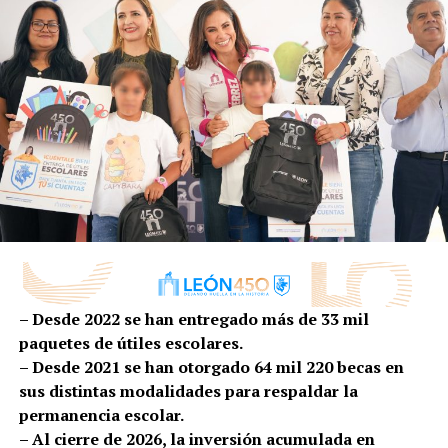
UP NEXT
La gestión de espacios de expresión para artistas
urbanos es fácil
DON'T MISS
Participan vecinos de la colonia Jacinto López para
mejorar su calidad de vida
– Desde 2022 se han entregado más de 33 mil
paquetes de útiles escolares.
– Desde 2021 se han otorgado 64 mil 220 becas en
sus distintas modalidades para respaldar la
permanencia escolar.
– Al cierre de 2026, la inversión acumulada en