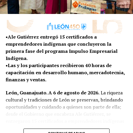
gente que ha llegado de diferentes partes del país,
que se enamoran de la ciudad y que deciden
quedarse a vivir aquí”, señaló.
Además, se impulsan programas gratuitos de
•Ale Gutiérrez entregó 15 certificados a
capacitación en herramientas como idiomas, Excel,
emprendedores indígenas que concluyeron la
Word e inteligencia artificial, además de acercar
primera fase del programa Impulso Empresarial
oportunidades laborales mediante Chamba Módulo,
Indígena.
plataforma que mantiene actualizadas las vacantes
•Las y los participantes recibieron 40 horas de
disponibles para perfiles que van desde educación básica
capacitación en desarrollo humano, mercadotecnia,
hasta nivel profesional.
finanzas y ventas.
Como resultado de esta política de facilitación y
León, Guanajuato. A 6 de agosto de 2026.
La riqueza
atracción de inversiones, en un año y medio, León
cultural y tradiciones de León se preservan, brindando
registra 531 millones de dólares en inversiones
oportunidades y cuidando a quienes son parte de ella;
internacional, que representan más de 10 mil empleos
desde el Gobierno que encabeza Ale Gutiérrez, se
comprometidos, oportunidades que fortalecen la
entregaron 15 certificados a emprendedores indígenas
economía de las familias y consolidan al municipio como
que fortalecieron sus negocios a través del programa
un destino competitivo para el desarrollo de nuevos