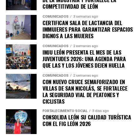
encuentren nuevos mercados, los emprendimientos
COMPETITIVIDAD DE LEÓN
fortalezcan la economía de las familias y la diversidad
COMUNICADOS
3 semanas ago
cultural continúe siendo parte de la identidad y riqueza
CERTIFICAN SALA DE LACTANCIA DEL
de León.
IMMUJERES PARA GARANTIZAR ESPACIOS
DIGNOS A LAS MUJERES
COMUNICADOS
2 semanas ago
IMJU LEÓN PRESENTA EL MES DE LAS
JUVENTUDES 2026: UNA AGENDA PARA
QUE LAS Y LOS JÓVENES DEJEN HUELLA
COMUNICADOS
2 semanas ago
CON NUEVO CRUCE SEMAFORIZADO EN
VILLAS DE SAN NICOLÁS, SE FORTALECE
LA SEGURIDAD VIAL DE PEATONES Y
CICLISTAS
FORTALECIMIENTO SOCIAL
3 días ago
CONSOLIDA LEÓN SU CALIDAD TURÍSTICA
CON EL FIG LEÓN 2026