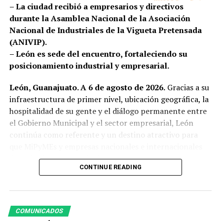
SE IMPULSAN REDES DE APOYO Y SORORIDAD ENTRE
– La ciudad recibió a empresarios y directivos
MUJERES
durante la Asamblea Nacional de la Asociación
Nacional de Industriales de la Vigueta Pretensada
(ANIVIP).
– León es sede del encuentro, fortaleciendo su
posicionamiento industrial y empresarial.
León, Guanajuato. A 6 de agosto de 2026.
Gracias a su
infraestructura de primer nivel, ubicación geográfica, la
hospitalidad de su gente y el diálogo permanente entre
el Gobierno Municipal y el sector empresarial, León
continúa como referente y un destino atractivo para
que MiPyMEs y empresas nacionales e internacionales
de todos los sectores inviertan, crezcan y generen
CONTINUE READING
oportunidades.
La presidenta municipal, Ale Gutiérrez, dio la bienvenida
a los integrantes de la Asociación Nacional de
COMUNICADOS
Industriales de la Vigueta Pretensada A.C. (ANIVIP),