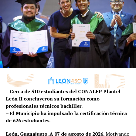
escenarios como:
•Teatro del Bicentenario Roberto •Plasencia Saldaña
•Teatro Estudio
•Auditorio Mateo Herrera
•Jardín de las Jacarandas
•Calzada de las Artes
Además de las presentaciones escénicas, el encuentro
contempla talleres gratuitos con registro previo y
diversas actividades abiertas al público, convirtiéndose
en una excelente oportunidad para acercarse al mundo
del teatro.
– Cerca de 510 estudiantes del CONALEP Plantel
León II concluyeron su formación como
FIACmx: diez días para descubrir el arte contemporáneo
profesionales técnicos bachiller.
– El Municipio ha impulsado la certificación técnica
Apenas termina el Encuentro Estatal de Teatro y León
de 626 estudiantes.
continúa celebrando con otro de sus eventos culturales
más esperados.
León, Guanajuato. A 07 de agosto de 2026.
Motivando