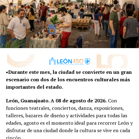
RELATED TOPICS:
UP NEXT
RECONOCE GUANAJUATO A 57 POLICÍAS LEONESES
DON'T MISS
La SSPPC detuvo a más de 10 mil personas en el mes de
noviembre
•Durante este mes, la ciudad se convierte en un gran
escenario con dos de los encuentros culturales más
importantes del estado.
León, Guanajuato. A 08 de agosto de 2026.
Con
funciones teatrales, conciertos, danza, exposiciones,
talleres, bazares de diseño y actividades para todas las
edades, agosto es el momento ideal para recorrer León y
disfrutar de una ciudad donde la cultura se vive en cada
rincón.