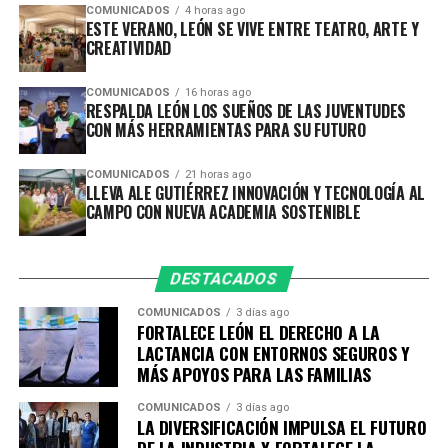
un modelo de campo escuela de acceso abierto, donde
COMUNICADOS
4 horas ago
ESTE VERANO, LEÓN SE VIVE ENTRE TEATRO, ARTE Y
las y los participantes podrán formarse, experimentar y
CREATIVIDAD
desarrollar proyectos relacionados con las necesidades y
oportunidades que existen en la zona rural.
COMUNICADOS
16 horas ago
RESPALDA LEÓN LOS SUEÑOS DE LAS JUVENTUDES
CON MÁS HERRAMIENTAS PARA SU FUTURO
Entre los temas de formación se encuentran la
producción de bioinsumos y fertilización orgánica,
COMUNICADOS
21 horas ago
sistemas de hidroponía y acuaponía, energías
LLEVA ALE GUTIÉRREZ INNOVACIÓN Y TECNOLOGÍA AL
renovables, biodigestores, transformación
CAMPO CON NUEVA ACADEMIA SOSTENIBLE
agroindustrial, comercialización y acceso a mercados.
Con estas herramientas, quienes ya cuentan con un
DESTACADOS
producto, proyecto o emprendimiento podrán
COMUNICADOS
3 días ago
incorporar tecnología, mejorar sus procesos, elevar su
FORTALECE LEÓN EL DERECHO A LA
productividad y encontrar nuevas alternativas para
LACTANCIA CON ENTORNOS SEGUROS Y
comercializar sus productos, generando beneficios
MÁS APOYOS PARA LAS FAMILIAS
económicos y sociales para sus comunidades.
COMUNICADOS
3 días ago
LA DIVERSIFICACIÓN IMPULSA EL FUTURO
Esta nueva sede complementa el trabajo de la primera
DE LA INDUSTRIA Y FORTALECE LA