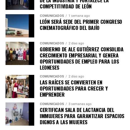
Academia de Emprendimiento, enfocada principalmente
COMPETITIVIDAD DE LEÓN
en empleabilidad, desarrollo de habilidades para el
COMUNICADOS
1 semana ago
trabajo y autoempleo.
LEÓN SERÁ SEDE DEL PRIMER CONGRESO
CINEMATOGRÁFICO DEL BAJÍO
Con ello, el Municipio cuenta ahora con dos academias
en operación, mientras que la nueva sede se especializa
en sostenibilidad, innovación, agroindustria y
COMUNICADOS
2 días ago
GOBIERNO DE ALE GUTIÉRREZ CONSOLIDA
tecnologías aplicadas al campo, así lo destacó Adriana
CRECIMIENTO EMPRESARIAL Y GENERA
Ruiz Pérez, encargada de despacho de la dirección
OPORTUNIDADES DE EMPLEO PARA LOS
general de Innovación.
LEONESES
“Está segunda academia tiene ahora una vocación en
COMUNICADOS
2 días ago
LAS RAÍCES SE CONVIERTEN EN
innovación y sostenibilidad; la primera abrió sus
OPORTUNIDADES PARA CRECER Y
puertas hace un año y fue enfocada en fortalecer
EMPRENDER
habilidades de empleo, autoempleo y
COMUNICADOS
3 semanas ago
competitividad. Hoy, tiene enfoque y una
CERTIFICAN SALA DE LACTANCIA DEL
especialidad en temas agro, en la industria, en la
IMMUJERES PARA GARANTIZAR ESPACIOS
biotecnología, en las tecnologías limpias y sobre
DIGNOS A LAS MUJERES
todo en la economía circular”, explicó.