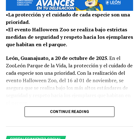
figuras especiales, con pilotos provenientes de países
como Francia, España, Alemania, Bélgica, Países Bajos,
•La protección y el cuidado de cada especie son una
Reino Unido, Suiza, Lituania, Luxemburgo, Italia y Japón,
prioridad.
entre otros.
•El evento Halloween Zoo se realiza bajo estrictas
medidas de seguridad y respeto hacia los ejemplares
El FIG representa uno de los principales motores
que habitan en el parque.
turísticos y económicos de León y en esta edición se
proyecta una derrama económica de 900 millones de
León, Guanajuato, a 20 de octubre de 2025
. En el
pesos, así como la generación de 300 empleos directos y
ZooLeón Parque de la Vida, la protección y el cuidado de
4 mil 500 indirectos, beneficiando al comercio local.
cada especie son una prioridad. Con la realización del
evento Halloween Zoo, del 16 al 01 de noviembre, se
Con infraestructura de primer nivel, una gran oferta
asegura que se realiza bajo los más altos estándares de
hotelera y restaurantera León se proyecta como una
seguridad y respeto hacia los ejemplares que habitan en
ciudad lista para recibir a personas de todo el mundo, el
el parque.
FIG 2026 estima que el 89% de sus asistentes son
foráneos, entre visitantes estatales, nacionales e
CONTINUE READING
PROTOCOLO TÉCNICO PARA EL BIENESTAR
internacionales, y se estima una ocupación hotelera
ANIMAL
cercana al 90%.
El equipo de médicos veterinarios especialistas en fauna