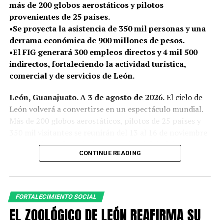
más de 200 globos aerostáticos y pilotos
provenientes de 25 países.
•Se proyecta la asistencia de 350 mil personas y una
derrama económica de 900 millones de pesos.
•El FIG generará 300 empleos directos y 4 mil 500
indirectos, fortaleciendo la actividad turística,
comercial y de servicios de León.
León, Guanajuato. A 3 de agosto de 2026.
El cielo de
León volverá a convertirse en un espectáculo mundial.
Más de 200 globos aerostáticos, pilotos de 25 países y
350 mil visitantes se reunirán del 13 al 16 de noviembre
para celebrar el Festival Internacional del Globo 2026,
CONTINUE READING
en el marco de los 450 años de la ciudad.
Durante 4 días, los ojos de todo el mundo se posarán en
el Parque Metropolitano de León, en una edición
FORTALECIMIENTO SOCIAL
especial que se suma a la conmemoración por los 450
EL ZOOLÓGICO DE LEÓN REAFIRMA SU
años de la fundación de la ciudad.