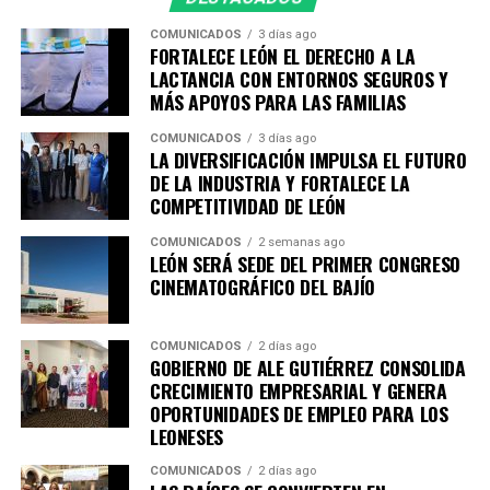
tendrán más tiempo de poder visitarse, siendo el 18 de
COMUNICADOS
3 días ago
enero 2026 el último día de exposición.
FORTALECE LEÓN EL DERECHO A LA
LACTANCIA CON ENTORNOS SEGUROS Y
Con este ciclo, el Instituto Cultural de León consolida su
MÁS APOYOS PARA LAS FAMILIAS
compromiso con el fomento, la promoción y el acceso a
COMUNICADOS
3 días ago
los derechos culturales, acercando al público a
LA DIVERSIFICACIÓN IMPULSA EL FUTURO
experiencias artísticas diversas y de reflexión profunda,
DE LA INDUSTRIA Y FORTALECE LA
en diálogo con uno de los festivales más importantes de
COMPETITIVIDAD DE LEÓN
Iberoamérica.
COMUNICADOS
2 semanas ago
LEÓN SERÁ SEDE DEL PRIMER CONGRESO
Para conocer más detalles sobre los espacios expositivos
CINEMATOGRÁFICO DEL BAJÍO
de CAVI y la programación especial del Cervantino en
León, se invita a seguir las cuentas en redes sociales del
COMUNICADOS
2 días ago
ICL, que son
@culturaleon
y
@cavileon
así como
GOBIERNO DE ALE GUTIÉRREZ CONSOLIDA
consultar la página web oficial
www.culturaleon.com
CRECIMIENTO EMPRESARIAL Y GENERA
para más detalles sobre eventos culturales en León.
OPORTUNIDADES DE EMPLEO PARA LOS
LEONESES
COMUNICADOS
2 días ago