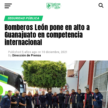
SEGURIDAD PÚBLICA
Bomberos León pone en alto a
Guanajuato en competencia
internacional
Published
5 años ago
on
10 diciembre, 2021
By
Dirección de Prensa