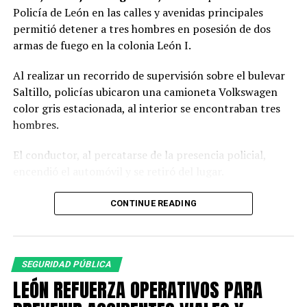
Policía de León en las calles y avenidas principales
permitió detener a tres hombres en posesión de dos
armas de fuego en la colonia León I.
Al realizar un recorrido de supervisión sobre el bulevar
Saltillo, policías ubicaron una camioneta Volkswagen
color gris estacionada, al interior se encontraban tres
hombres.
El conductor, al percatarse de la presencia policial,
encendió el automóvil y se retiró del lugar.
Al circular cerca del vehículo, los oficiales observaron a
CONTINUE READING
simple vista botellas de cerveza, por lo que le indicaron
detener la marcha ante una posible falta administrativa;
sin embargo, el conductor hizo caso omiso.
SEGURIDAD PÚBLICA
Los policías dieron seguimiento a la camioneta hasta
LEÓN REFUERZA OPERATIVOS PARA
lograr detenerla sobre el bulevar Juan Alonso de Torres.