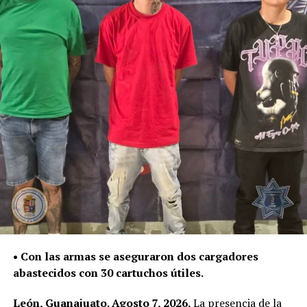
Fiscalía General del Estado, autoridad encargada de dar
seguimiento a las investigaciones y determinar su
situación jurídica.
De enero a julio de este año, la Policía de León ha
asegurado 187 mil 534 dosis de distintas sustancias,
como parte del trabajo para contener su posesión,
distribución y presunta venta.
La Secretaría de Seguridad, Prevención y Protección
Ciudadana continuará con la atención de reportes y la
intervención policial para retirar estas sustancias de las
calles y evitar que lleguen a niñas, niños y jóvenes.
• Con las armas se aseguraron dos cargadores
abastecidos con 30 cartuchos útiles.
León, Guanajuato. Agosto 7, 2026.
La presencia de la