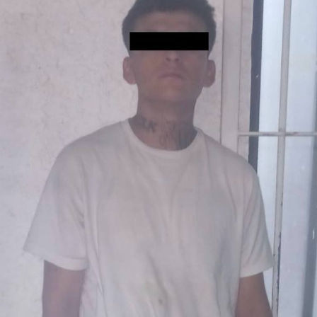
El Cuerpo de Bomberos de León participó con 30
elementos, de los cuales son dos mujeres, todos ellos
competirán en todas las categorías.
En la categoría libre de la carrera vertical, el bombero
Benjamín Caudillo obtuvo el primer lugar y en la
categoría máster de la misma carrera, el bombero Juan
José García, obtuvo el tercer lugar.
Fueron más de mil participantes provenientes de:
Bélgica, Bolivia, Brasil, Croacia, Dinamarca, España,
Francia, Honduras, El Salvador, Dominica, Venezuela,
Panamá, así como de: Tlaxcala, Chihuahua, Guanajuato,
Querétaro, Ciudad de México, Zacatecas, León, Veracruz,
Guadalajara, por mencionar algunos.
Bomberos León ha participado y destacado en
competencias como: Combat Challenge, Rendirse no es
opción, por mencionar algunas.
La Secretaría de Seguridad, Prevención y Protección
Ciudadana se enorgullece de contar con elementos