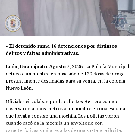
preparados para servir a la ciudadanía y, prueba de ello,
es la participación en estas competencias donde ponen
a prueba las destrezas y habilidades.
RELATED TOPICS:
UP NEXT
• El detenido suma 16 detenciones por distintos
Detiene la Policía Municipal a tres personas por la
posesión de presunta droga
delitos y faltas administrativas.
DON'T MISS
León, Guanajuato. Agosto 7, 2026.
La Policía Municipal
Por daños y presunto robo a comercio, un hombre fue
detuvo a un hombre en posesión de 120 dosis de droga,
detenido
presuntamente destinadas para su venta, en la colonia
Nuevo León.
Oficiales circulaban por la calle Los Herrera cuando
observaron a unos metros a un hombre en una esquina
que llevaba consigo una mochila. Los policías vieron
cuando sacó de la mochila un envoltorio con
características similares a las de una sustancia ilícita.