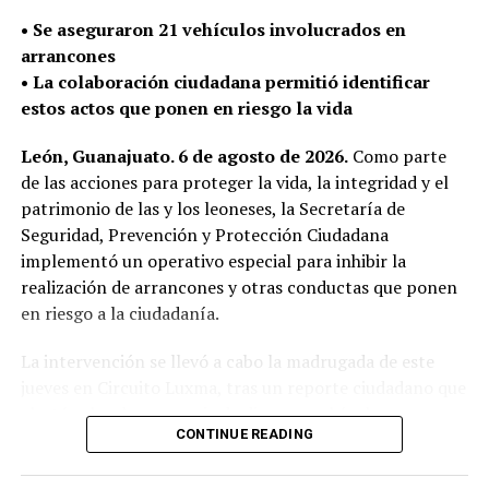
La Secretaría de Seguridad, Prevención y Protección
•⁠ ⁠Se aseguraron 21 vehículos involucrados en
Ciudadana continúa con el despliegue policial en las
arrancones
calles para detectar y retirar armas de fuego que puedan
•⁠ ⁠La colaboración ciudadana permitió identificar
ser utilizadas en la comisión de delitos y atender de
estos actos que ponen en riesgo la vida
manera oportuna los reportes de la ciudadanía.
León, Guanajuato. 6 de agosto de 2026.
Como parte
de las acciones para proteger la vida, la integridad y el
patrimonio de las y los leoneses, la Secretaría de
Seguridad, Prevención y Protección Ciudadana
implementó un operativo especial para inhibir la
realización de arrancones y otras conductas que ponen
en riesgo a la ciudadanía.
La intervención se llevó a cabo la madrugada de este
jueves en Circuito Luxma, tras un reporte ciudadano que
alertó sobre la presencia de diversos vehículos
CONTINUE READING
realizando competencias ilegales de velocidad.
En el operativo participó personal de Policía Municipal