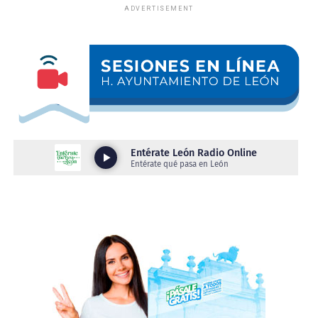
ADVERTISEMENT
y Policía Vial, logrando los siguientes resultados:
•⁠ ⁠18 vehículos a pensión.
•⁠ ⁠3 motocicletas a pensión.
•⁠ ⁠2 personas presentadas por conducir bajo los influjos
del alcohol
Como parte del protocolo de actuación, a los
conductores asegurados se les practicó la valoración
médica correspondiente para determinar su estado
físico.
Derivado de ello, se detectó a un conductor con aliento
alcohólico y otro en estado de ebriedad incompleta,
condiciones que representan un riesgo para quienes
conducen y para las personas que transitan por la vía
pública.
Estos operativos tienen como principal objetivo
prevenir hechos de tránsito con consecuencias fatales,