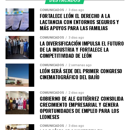
Las sesiones tendrán como sedes instituciones
DESTACADOS
académicas y organismos empresariales de la ciudad,
COMUNICADOS
3 días ago
entre ellos la Academia Metropolitana de Seguridad
FORTALECE LEÓN EL DERECHO A LA
Pública, CANACO Servytur León, Universidad
LACTANCIA CON ENTORNOS SEGUROS Y
MÁS APOYOS PARA LAS FAMILIAS
Iberoamericana León, Universidad La Salle Bajío,
CANACINTRA León y el Tecnológico de Monterrey
COMUNICADOS
3 días ago
Campus León, fortaleciendo el trabajo colaborativo
LA DIVERSIFICACIÓN IMPULSA EL FUTURO
DE LA INDUSTRIA Y FORTALECE LA
entre gobierno, academia, iniciativa privada y sociedad.
COMPETITIVIDAD DE LEÓN
Con esta agenda, el Sistema de Consejos y el Instituto
COMUNICADOS
2 semanas ago
Municipal de Planeación de León refrendan su
LEÓN SERÁ SEDE DEL PRIMER CONGRESO
compromiso con la participación ciudadana y la
CINEMATOGRÁFICO DEL BAJÍO
planeación estratégica como herramientas
fundamentales para construir una ciudad más
COMUNICADOS
2 días ago
competitiva, sostenible, incluyente y preparada para los
GOBIERNO DE ALE GUTIÉRREZ CONSOLIDA
retos de las próximas décadas.
CRECIMIENTO EMPRESARIAL Y GENERA
OPORTUNIDADES DE EMPLEO PARA LOS
LEONESES
COMUNICADOS
3 días ago