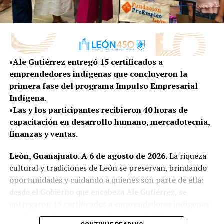
gente que ha llegado de diferentes partes del país,
que se enamoran de la ciudad y que deciden
quedarse a vivir aquí”, señaló.
Además, se impulsan programas gratuitos de
•Ale Gutiérrez entregó 15 certificados a
capacitación en herramientas como idiomas, Excel,
emprendedores indígenas que concluyeron la
Word e inteligencia artificial, además de acercar
primera fase del programa Impulso Empresarial
oportunidades laborales mediante Chamba Módulo,
Indígena.
plataforma que mantiene actualizadas las vacantes
•Las y los participantes recibieron 40 horas de
disponibles para perfiles que van desde educación básica
capacitación en desarrollo humano, mercadotecnia,
hasta nivel profesional.
finanzas y ventas.
Como resultado de esta política de facilitación y
León, Guanajuato. A 6 de agosto de 2026.
La riqueza
atracción de inversiones, en un año y medio, León
cultural y tradiciones de León se preservan, brindando
registra 531 millones de dólares en inversiones
oportunidades y cuidando a quienes son parte de ella;
internacional, que representan más de 10 mil empleos
desde el Gobierno que encabeza Ale Gutiérrez, se
comprometidos, oportunidades que fortalecen la
entregaron 15 certificados a emprendedores indígenas
economía de las familias y consolidan al municipio como
que fortalecieron sus negocios a través del programa
un destino competitivo para el desarrollo de nuevos