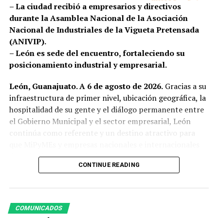
– La ciudad recibió a empresarios y directivos
el mapa del deporte internacional.
durante la Asamblea Nacional de la Asociación
Con eventos como este, el Parque Metropolitano
Nacional de Industriales de la Vigueta Pretensada
reafirma su vocación como un espacio vivo, incluyente y
(ANIVIP).
multifuncional, donde la naturaleza y el deporte se
– León es sede del encuentro, fortaleciendo su
unen para ofrecer experiencias de calidad a visitantes
posicionamiento industrial y empresarial.
locales, nacionales e internacionales.
León, Guanajuato. A 6 de agosto de 2026.
Gracias a su
infraestructura de primer nivel, ubicación geográfica, la
hospitalidad de su gente y el diálogo permanente entre
el Gobierno Municipal y el sector empresarial, León
continúa como referente y un destino atractivo para
que MiPyMEs y empresas nacionales e internacionales
de todos los sectores inviertan, crezcan y generen
CONTINUE READING
oportunidades.
La presidenta municipal, Ale Gutiérrez, dio la bienvenida
a los integrantes de la Asociación Nacional de
COMUNICADOS
Industriales de la Vigueta Pretensada A.C. (ANIVIP),