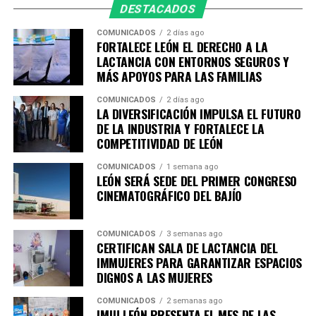
competitividad de sus negocios.
DESTACADOS
El compañamiento no termina con la entrega de los
COMUNICADOS
2 días ago
FORTALECE LEÓN EL DERECHO A LA
certificados. En una segunda fase, los beneficiarios
LACTANCIA CON ENTORNOS SEGUROS Y
reciben consultorías personalizadas de acuerdo con las
MÁS APOYOS PARA LAS FAMILIAS
características de sus productos y las necesidades de su
emprendimiento, con temas como marketing, redes
COMUNICADOS
2 días ago
LA DIVERSIFICACIÓN IMPULSA EL FUTURO
sociales, fotografía y contenido, fijación de precios y
DE LA INDUSTRIA Y FORTALECE LA
canales de venta.
COMPETITIVIDAD DE LEÓN
Además, la estrategia contempla una tercera etapa de
COMUNICADOS
1 semana ago
LEÓN SERÁ SEDE DEL PRIMER CONGRESO
vinculación y fortalecimiento empresarial, mediante
CINEMATOGRÁFICO DEL BAJÍO
espacios de venta comercial, networking, vinculaciones
técnicas y proveeduría, para ampliar las oportunidades
de crecimiento de sus proyectos.
COMUNICADOS
3 semanas ago
CERTIFICAN SALA DE LACTANCIA DEL
IMMUJERES PARA GARANTIZAR ESPACIOS
LAS TRADICIONES TAMBIÉN GENERAN
DIGNOS A LAS MUJERES
OPORTUNIDADES
COMUNICADOS
2 semanas ago
IMJU LEÓN PRESENTA EL MES DE LAS
Como parte de la estrategia para impulsar el talento