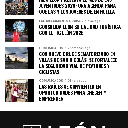
JUVENTUDES 2026: UNA AGENDA PARA
indígena, entre junio de 2024 y julio de 2026 se
QUE LAS Y LOS JÓVENES DEJEN HUELLA
realizaron 30 exposiciones, ferias y eventos comerciales,
que registraron más de 400 participaciones de familias y
FORTALECIMIENTO SOCIAL
4 días ago
CONSOLIDA LEÓN SU CALIDAD TURÍSTICA
personas artesanas pertenecientes a los pueblos otomí,
CON EL FIG LEÓN 2026
náhuatl, mazahua, mixteco, wixárika, triqui y purépecha.
Sus productos han llegado a espacios como Plaza
COMUNICADOS
2 semanas ago
Fundadores, la Feria Estatal de León, Distrito MX,
CON NUEVO CRUCE SEMAFORIZADO EN
VILLAS DE SAN NICOLÁS, SE FORTALECE
Explora, el Zoológico de León, la explanada del Templo
LA SEGURIDAD VIAL DE PEATONES Y
Expiatorio y el Arco de la Calzada, por mencionar
CICLISTAS
algunos.
COMUNICADOS
24 horas ago
LAS RAÍCES SE CONVIERTEN EN
Al respecto, la secretaria para la Reactivación
OPORTUNIDADES PARA CRECER Y
Económica de León, María Fernanda Rodríguez
EMPRENDER
González, destacó que indígenas de otras entidades
como Oaxaca, Guerrero, Querétaro, el Estado de México
y Jalisco llegaron a León y encontraron en el municipio
un espacio de escucha y de atención.