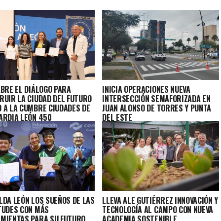
ABRE EL DIÁLOGO PARA
INICIA OPERACIONES NUEVA
RUIR LA CIUDAD DEL FUTURO
INTERSECCIÓN SEMAFORIZADA EN
 A LA CUMBRE CIUDADES DE
JUAN ALONSO DE TORRES Y PUNTA
ARDIA LEÓN 450
DEL ESTE
LDA LEÓN LOS SUEÑOS DE LAS
LLEVA ALE GUTIÉRREZ INNOVACIÓN Y
TUDES CON MÁS
TECNOLOGÍA AL CAMPO CON NUEVA
MIENTAS PARA SU FUTURO
ACADEMIA SOSTENIBLE