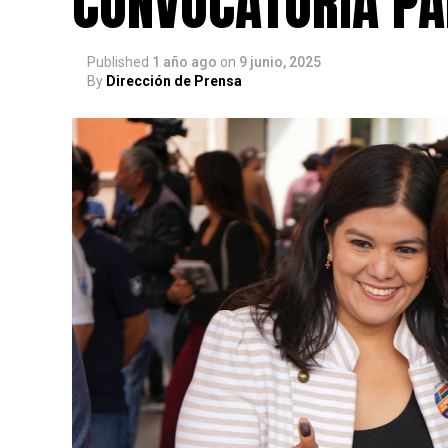
CONVOCATORIA PA
Published
1 año ago
on
9 junio, 2025
By
Dirección de Prensa