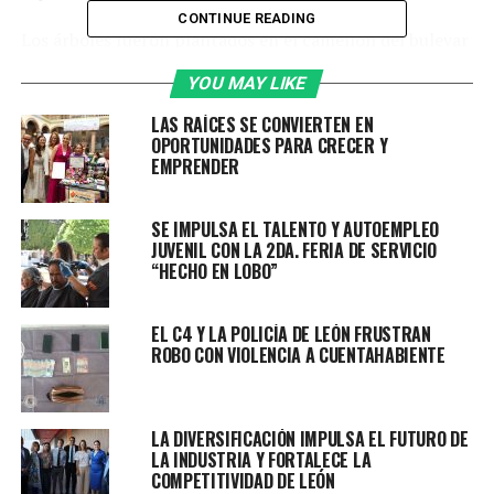
CONTINUE READING
Los árboles fueron plantados en el camellón del bulevar
Morelos, muy cerca de la entrada principal del Parque
YOU MAY LIKE
Metropolitano de León.
LAS RAÍCES SE CONVIERTEN EN
Ale Gutiérrez hizo un llamado a la ciudadanía para
OPORTUNIDADES PARA CRECER Y
EMPRENDER
plantar árboles juntos y embellecer a León, por ello
recordó que ya existe la Línea Verde para que puedan
solicitar un árbol.
SE IMPULSA EL TALENTO Y AUTOEMPLEO
JUVENIL CON LA 2DA. FERIA DE SERVICIO
“Hoy pueden llamar y les podemos llevar un árbol a
“HECHO EN LOBO”
su casa, tenemos una línea verde, es 477-793-65-98,
nos pueden hablar y decir que quieren plantar uno,
EL C4 Y LA POLICÍA DE LEÓN FRUSTRAN
nosotros les decimos qué tipo de árbol, hoy también
ROBO CON VIOLENCIA A CUENTAHABIENTE
pueden adoptar un camellón para que esté bonito y
verde, es trabajar de la mano todos porque yo quiero
un León con más árboles y sé que la ciudadanía
LA DIVERSIFICACIÓN IMPULSA EL FUTURO DE
también”, comentó.
LA INDUSTRIA Y FORTALECE LA
COMPETITIVIDAD DE LEÓN