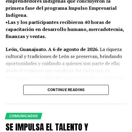
emprendedores indígenas que concluyeron la
primera fase del programa Impulso Empresarial
Indígena.
•Las y los participantes recibieron 40 horas de
capacitación en desarrollo humano, mercadotecnia,
finanzas y ventas.
León, Guanajuato. A 6 de agosto de 2026.
La riqueza
cultural y tradiciones de León se preservan, brindando
oportunidades y cuidando a quienes son parte de ella;
desde el Gobierno que encabeza Ale Gutiérrez, se
entregaron 15 certificados a emprendedores indígenas
que fortalecieron sus negocios a través del programa
CONTINUE READING
Impulso Empresarial Indígena.
En el marco del Día Internacional de los Pueblos
Indígenas, que se conmemora el próximo 9 de agosto,
COMUNICADOS
esta estrategia, impulsada por la Dirección General de
SE IMPULSA EL TALENTO Y
Economía en coordinación con Fundación ProEmpleo,