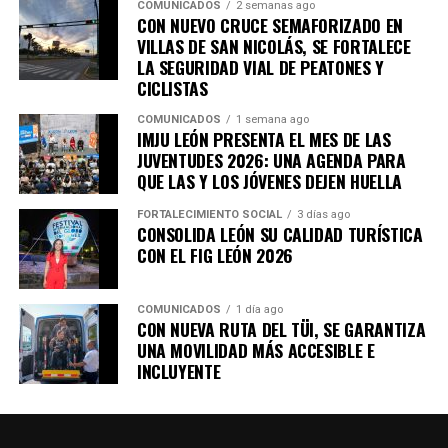
COMUNICADOS
2 semanas ago
dejar pasar ninguna oportunidad para APIMEX y
CON NUEVO CRUCE SEMAFORIZADO EN
para México; la buena noticia es que nuestra
VILLAS DE SAN NICOLÁS, SE FORTALECE
industria también ha evolucionado” destacó.
LA SEGURIDAD VIAL DE PEATONES Y
CICLISTAS
Con la participación de empresas, compradores,
COMUNICADOS
1 semana ago
especialistas y representantes del sector productivo,
IMJU LEÓN PRESENTA EL MES DE LAS
DIVEX 2026 reafirma a León como un referente
JUVENTUDES 2026: UNA AGENDA PARA
QUE LAS Y LOS JÓVENES DEJEN HUELLA
nacional en innovación industrial, impulsando una
proveeduría cada vez más competitiva, diversificada y
FORTALECIMIENTO SOCIAL
3 días ago
preparada para conquistar nuevos mercados.
CONSOLIDA LEÓN SU CALIDAD TURÍSTICA
CON EL FIG LEÓN 2026
COMUNICADOS
1 día ago
CON NUEVA RUTA DEL TÜI, SE GARANTIZA
UNA MOVILIDAD MÁS ACCESIBLE E
INCLUYENTE