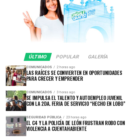
de crecimiento.
“Diversificar no significa dejar atrás aquello que
sabemos hacer; significa aprovechar todo ese
conocimiento, esa experiencia y esa capacidad
instalada para abrir nuevas puertas y conquistar
nuevos mercados”, expresó.
ÚLTIMO
POPULAR
GALERÍA
Aseguró que las empresas de la proveeduría cuentan
COMUNICADOS
2 horas ago
con el talento, la infraestructura y la capacidad de
LAS RAÍCES SE CONVIERTEN EN OPORTUNIDADES
innovación necesarias para competir en sectores como
PARA CRECER Y EMPRENDER
el automotriz, aeroespacial, médico, mobiliario,
manufactura avanzada y la industria alimentaria,
COMUNICADOS
3 horas ago
SE IMPULSA EL TALENTO Y AUTOEMPLEO JUVENIL
demostrando que el talento leonés puede responder a
CON LA 2DA. FERIA DE SERVICIO “HECHO EN LOBO”
las exigencias de mercados cada vez más especializados.
SEGURIDAD PÚBLICA
23 horas ago
Asimismo, refrendó el compromiso del Gobierno
EL C4 Y LA POLICÍA DE LEÓN FRUSTRAN ROBO CON
Municipal para seguir impulsando políticas que
VIOLENCIA A CUENTAHABIENTE
fortalezcan el desarrollo económico mediante la