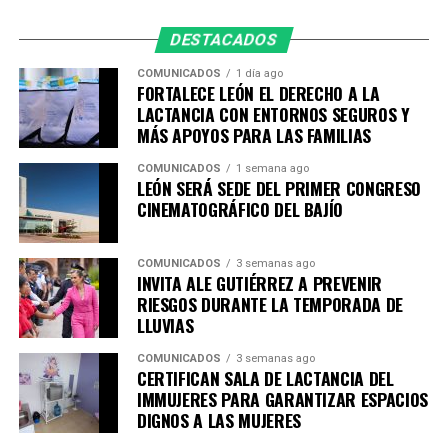
atracción de inversiones, la formación de talento, la
vinculación entre empresas y academia, así como la
DESTACADOS
innovación y el crecimiento de las empresas locales.
COMUNICADOS
1 día ago
FORTALECE LEÓN EL DERECHO A LA
Por su parte, el presidente de APIMEX, Mauricio Ruíz
LACTANCIA CON ENTORNOS SEGUROS Y
Campos, señaló que la industria vive un momento
MÁS APOYOS PARA LAS FAMILIAS
decisivo que exige evolucionar y construir nuevas
COMUNICADOS
1 semana ago
estrategias para mantener la competitividad.
LEÓN SERÁ SEDE DEL PRIMER CONGRESO
CINEMATOGRÁFICO DEL BAJÍO
Destacó que el conocimiento desarrollado durante
décadas en el sector cuero-calzado hoy permite generar
COMUNICADOS
3 semanas ago
oportunidades en industrias como la automotriz,
INVITA ALE GUTIÉRREZ A PREVENIR
aeronáutica, mobiliario, moda y manufactura avanzada,
RIESGOS DURANTE LA TEMPORADA DE
reflejando la capacidad de adaptación de las empresas
LLUVIAS
proveedoras.
COMUNICADOS
3 semanas ago
CERTIFICAN SALA DE LACTANCIA DEL
“Es el momento de seguir buscando las nuevas
IMMUJERES PARA GARANTIZAR ESPACIOS
oportunidades y desarrollar estrategias para
DIGNOS A LAS MUJERES
enfrentar lo que hoy vive la industria, No queremos