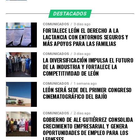
Con acciones que acompañan a las familias en distintas
etapas de la vida, León refrenda que aquí las personas sí
DESTACADOS
cuentan, porque cada niña, niño, joven, madre y familia
es parte fundamental de la construcción de una mejor
COMUNICADOS
3 días ago
FORTALECE LEÓN EL DERECHO A LA
ciudad.
LACTANCIA CON ENTORNOS SEGUROS Y
MÁS APOYOS PARA LAS FAMILIAS
COMUNICADOS
3 días ago
LA DIVERSIFICACIÓN IMPULSA EL FUTURO
DE LA INDUSTRIA Y FORTALECE LA
COMPETITIVIDAD DE LEÓN
COMUNICADOS
1 semana ago
LEÓN SERÁ SEDE DEL PRIMER CONGRESO
CINEMATOGRÁFICO DEL BAJÍO
COMUNICADOS
2 días ago
GOBIERNO DE ALE GUTIÉRREZ CONSOLIDA
CRECIMIENTO EMPRESARIAL Y GENERA
OPORTUNIDADES DE EMPLEO PARA LOS
LEONESES