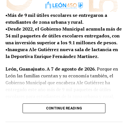
CIVIL
La Academia de Innovación Sostenible funcionará bajo
DON'T MISS
un modelo de campo escuela de acceso abierto, donde
REFUERZA MOVILIDAD SERVICIO DE TRANSPORTE PÚBLICO
•Más de 9 mil útiles escolares se entregaron a
EN LA ZONA ORIENTE DE LEÓN
las y los participantes podrán formarse, experimentar y
estudiantes de zona urbana y rural.
desarrollar proyectos relacionados con las necesidades y
•Desde 2022, el Gobierno Municipal acumula más de
oportunidades que existen en la zona rural.
34 mil paquetes de útiles escolares entregados, con
una inversión superior a los 9.1 millones de pesos.
Entre los temas de formación se encuentran la
•Inaugura Ale Gutiérrez nueva sala de lactancia en
producción de bioinsumos y fertilización orgánica,
la Deportiva Enrique Fernández Martínez.
sistemas de hidroponía y acuaponía, energías
renovables, biodigestores, transformación
León, Guanajuato. A 7 de agosto de 2026.
Porque en
agroindustrial, comercialización y acceso a mercados.
León las familias cuentan y su economía también, el
Gobierno Municipal que encabeza Ale Gutiérrez ha
Con estas herramientas, quienes ya cuentan con un
entregado este año más de 9 mil paquetes de útiles
producto, proyecto o emprendimiento podrán
escolares para estudiantes de la zona urbana y rural,
incorporar tecnología, mejorar sus procesos, elevar su
con una inversión de 3.2 millones de pesos.
productividad y encontrar nuevas alternativas para
CONTINUE READING
comercializar sus productos, generando beneficios
A tres semanas del inicio del ciclo escolar 2026-2027,
económicos y sociales para sus comunidades.
este apoyo representa un alivio para las familias