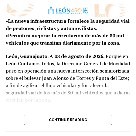
condiciones de vida para quienes habitan en la zona
cambia con enorme rapidez, esa tarea exige abrir nuevas
rural.
conversaciones, escuchar nuevas voces y entender las
•La nueva infraestructura fortalece la seguridad vial
tendencias que ya están transformando la manera en
Con más obras, vivienda y programas construidos de la
de peatones, ciclistas y automovilistas.
que vivimos, trabajamos, nos movemos y convivimos”,
mano de sus habitantes, el Gobierno Municipal
•Permitirá mejorar la circulación de más de 80 mil
expresó.
mantiene la cercanía con las comunidades rurales para
vehículos que transitan diariamente por la zona.
escuchar sus necesidades y convertirlas en resultados
El presidente del Consejo Directivo señaló que este
que mejoren la vida de sus familias.
León, Guanajuato. A 08 de agosto de 2026.
Porque en
proceso permitirá que León llegue a su 450 aniversario
León Contamos todos, la Dirección General de Movilidad
no solo para celebrar su historia, sino también para
puso en operación una nueva intersección semaforizada
imaginar y construir la ciudad que quiere ser en las
sobre el bulevar Juan Alonso de Torres y Punta del Este;
próximas décadas, con una visión compartida entre los
a fin de agilizar el flujo vehicular y fortalecer la
distintos sectores de la sociedad.
seguridad vial de los más de 80 mil vehículos que a diario
“Porque una ciudad con 450 años de historia
circulan por la zona.
también tiene la responsabilidad de imaginar con
valentía su siguiente etapa”, agregó.
El proyecto de esta nueva intersección semaforizada no
CONTINUE READING
solo contempló la instalación de dispositivos de control
SEIS EJES PARA IMAGINAR EL LEÓN DEL FUTURO
del tránsito, sino que también se aperturaron