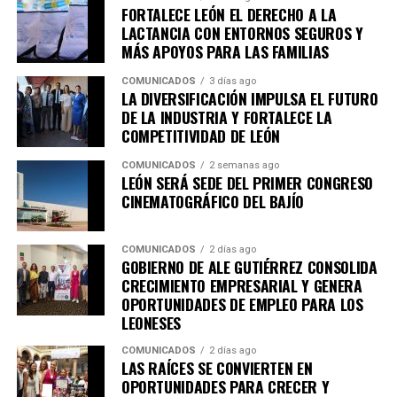
entre ellos la Academia Metropolitana de Seguridad
FORTALECE LEÓN EL DERECHO A LA
Pública, CANACO Servytur León, Universidad
LACTANCIA CON ENTORNOS SEGUROS Y
MÁS APOYOS PARA LAS FAMILIAS
Iberoamericana León, Universidad La Salle Bajío,
CANACINTRA León y el Tecnológico de Monterrey
COMUNICADOS
3 días ago
Campus León, fortaleciendo el trabajo colaborativo
LA DIVERSIFICACIÓN IMPULSA EL FUTURO
DE LA INDUSTRIA Y FORTALECE LA
entre gobierno, academia, iniciativa privada y sociedad.
COMPETITIVIDAD DE LEÓN
Con esta agenda, el Sistema de Consejos y el Instituto
COMUNICADOS
2 semanas ago
Municipal de Planeación de León refrendan su
LEÓN SERÁ SEDE DEL PRIMER CONGRESO
compromiso con la participación ciudadana y la
CINEMATOGRÁFICO DEL BAJÍO
planeación estratégica como herramientas
fundamentales para construir una ciudad más
COMUNICADOS
2 días ago
competitiva, sostenible, incluyente y preparada para los
GOBIERNO DE ALE GUTIÉRREZ CONSOLIDA
retos de las próximas décadas.
CRECIMIENTO EMPRESARIAL Y GENERA
OPORTUNIDADES DE EMPLEO PARA LOS
LEONESES
COMUNICADOS
2 días ago
LAS RAÍCES SE CONVIERTEN EN
OPORTUNIDADES PARA CRECER Y