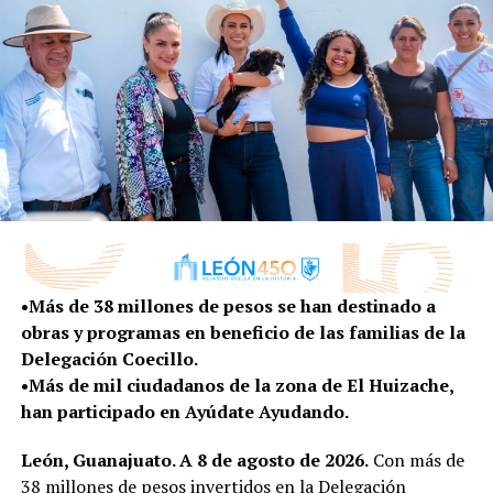
sigan inscribiendo los proyectos, que se organicen
como colonos y ver qué más les hace falta en su
zona”, apuntó.
La ciudadana Margarita Cárdenas, de la colonia Joyas de
San Nicolás, es una de las beneficiarias del programa y
agradeció la apertura del Gobierno Municipal para
escuchar las necesidades de los ciudadanos.
“Iniciamos uno de los grandes proyectos que hemos
pedido durante tantos años y que gracias a la
estrategia y al presupuesto participativo lo hemos
•Más de 38 millones de pesos se han destinado a
hecho realidad. Nos damos cuenta que nuestras
obras y programas en beneficio de las familias de la
necesidades y opiniones son escuchadas”, dijo.
Delegación Coecillo.
•Más de mil ciudadanos de la zona de El Huizache,
Las obras que comenzaron fueron:
han participado en Ayúdate Ayudando.
Calle Oriental entre Alicia y avenida Cumbres de
León, Guanajuato. A 8 de agosto de 2026.
Con más de
Manzanares, en la
Delegación San Miguel, con
38 millones de pesos invertidos en la Delegación
una inversión de 4 millones 39 mil 832 pesos
,