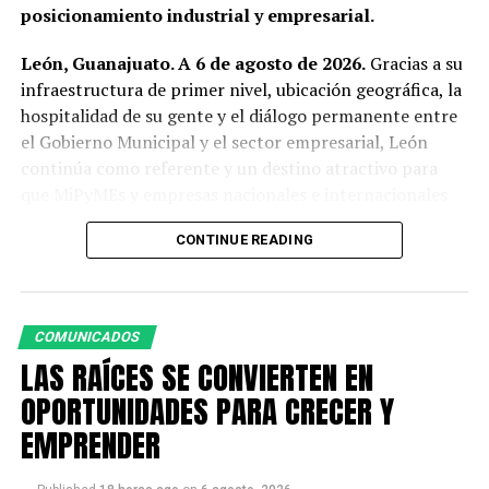
posicionamiento industrial y empresarial.
León, Guanajuato. A 6 de agosto de 2026.
Gracias a su
infraestructura de primer nivel, ubicación geográfica, la
hospitalidad de su gente y el diálogo permanente entre
el Gobierno Municipal y el sector empresarial, León
continúa como referente y un destino atractivo para
que MiPyMEs y empresas nacionales e internacionales
de todos los sectores inviertan, crezcan y generen
CONTINUE READING
oportunidades.
La presidenta municipal, Ale Gutiérrez, dio la bienvenida
a los integrantes de la Asociación Nacional de
COMUNICADOS
Industriales de la Vigueta Pretensada A.C. (ANIVIP),
LAS RAÍCES SE CONVIERTEN EN
durante su segunda Asamblea Nacional 2026, que tiene
como sede a León.
OPORTUNIDADES PARA CRECER Y
EMPRENDER
“Hay mucho potencial de crecimiento en la parte de
inversiones porque siempre estamos para facilitar,