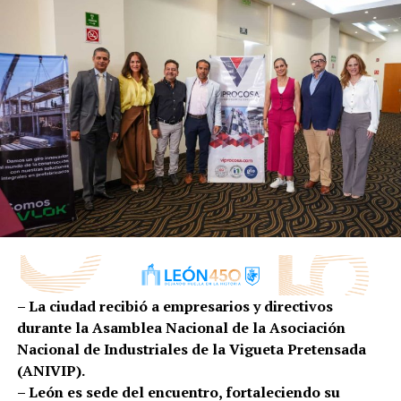
más más compleja que has desarrollado.
Para más detalles se pueden consultar las redes sociales
de León Joven o en su página oficial
www.leonjoven.gob.mx
.
RELATED TOPICS:
UP NEXT
La Dirección General de Hospitalidad y Turismo de León
anuncia el semáforo de eventos para el segundo
semestre 2020 en León.
DON'T MISS
Reactivan tres espacios públicos para la activación
física a partir de mañana 1ro de julio
– La ciudad recibió a empresarios y directivos
durante la Asamblea Nacional de la Asociación
Nacional de Industriales de la Vigueta Pretensada
(ANIVIP).
– León es sede del encuentro, fortaleciendo su