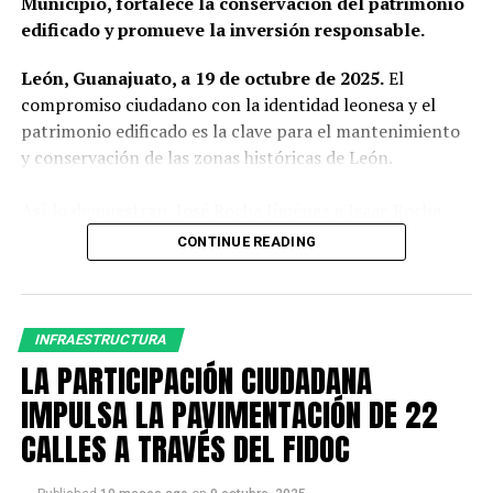
Municipio, fortalece la conservación del patrimonio
edificado y promueve la inversión responsable.
León, Guanajuato, a 19 de octubre de 2025.
El
compromiso ciudadano con la identidad leonesa y el
patrimonio edificado es la clave para el mantenimiento
y conservación de las zonas históricas de León.
Así lo demuestran, José Rocha Jiménez e Isaac Rocha
Rangel, propietarios y director de obra responsables
CONTINUE READING
rescate y restauración de una finca de tipo histórico en
la calle 5 de Mayo en la Zona Centro de León.
“Nosotros la adquirimos hace cinco años, en pleno
INFRAESTRUCTURA
proceso de la pandemia por el Covid-19 buscando
LA PARTICIPACIÓN CIUDADANA
donde invertir para un negocio de (alojamiento) de
IMPULSA LA PAVIMENTACIÓN DE 22
amueblados. Hace tres años empezamos a planear
CALLES A TRAVÉS DEL FIDOC
el proyecto arquitectónico, el proyecto civil, pedir
permisos ante el INAH, pedir permisos ante