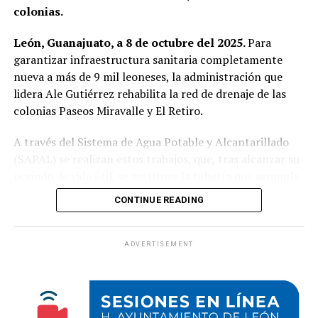
colonias.
pavimentada representa una historia de unión, esfuerzo
y progreso compartido: la ciudadanía como el motor del
León, Guanajuato, a 8 de octubre del 2025.
Para
desarrollo de León.
garantizar infraestructura sanitaria completamente
nueva a más de 9 mil leoneses, la administración que
lidera Ale Gutiérrez rehabilita la red de drenaje de las
colonias Paseos Miravalle y El Retiro.
A través del Sistema de Agua Potable y Alcantarillado
(SAPAL) se realizan estos trabajos, que, tras alcanzar su
periodo de vida útil, se sustituye la tubería que acumula
entre 20 y 30 años de operación.
CONTINUE READING
En Paseos de Miravalle, los trabajos tienen un 36% de
avance y se encuentran de la calle Monte Rosa a
ADVERTISEMENT
Prolongación del bulevar León II, donde se reemplazan
más de 706 metros de tubería sanitaria.
Por su parte, en El Retiro se renuevan más de 4.7