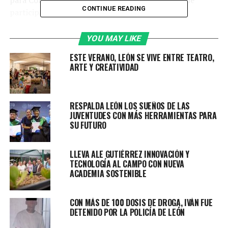
CONTINUE READING
participaron más de 100 hombres y mujeres.
Durante el evento, el director general de Economía,
YOU MAY LIKE
Juan Pablo Becerra Alcacio, subrayó la importancia de
ESTE VERANO, LEÓN SE VIVE ENTRE TEATRO,
este tipo de iniciativas para fortalecer el sector
ARTE Y CREATIVIDAD
inmobiliario y ampliar las oportunidades laborales.
“Estoy seguro que esto representa una oportunidad
RESPALDA LEÓN LOS SUEÑOS DE LAS
de crecimiento y reforzamiento en las técnicas de
JUVENTUDES CON MÁS HERRAMIENTAS PARA
venta, finanzas, inmobiliarias y marketing. Desde la
SU FUTURO
Dirección de Economía tenemos el compromiso de
seguir apostando por este tipo de programas y
LLEVA ALE GUTIÉRREZ INNOVACIÓN Y
capacitaciones que no solo fortalecen capacidades,
TECNOLOGÍA AL CAMPO CON NUEVA
sino que abren puertas reales al empleo, al
ACADEMIA SOSTENIBLE
autoempleo y al emprendimiento”,
aseguró.
CON MÁS DE 100 DOSIS DE DROGA, IVÁN FUE
El curso brindó herramientas prácticas en ventas,
DETENIDO POR LA POLICÍA DE LEÓN
finanzas inmobiliarias y marketing profesional, además
de una formación centrada en el entendimiento de las