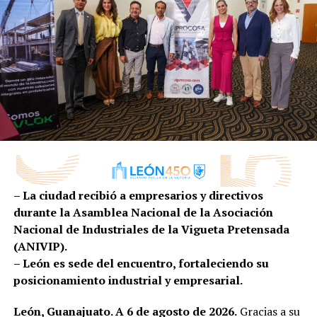
“Se aprueban diversas reformas a las disposiciones
administrativas de recaudación para el Municipio de
León Guanajuato para el ejercicio fiscal del año 2022
con el objeto de ampliar la cobertura del Pase Verde
para las personas beneficiarias de la tarjeta Mi
Impulso”, refirió.
RELATED TOPICS:
UP NEXT
APRUEBAN REFORMAS A REGLAMENTOS Y CONFORMACIÓN
DE CONSEJOS
– La ciudad recibió a empresarios y directivos
durante la Asamblea Nacional de la Asociación
DON'T MISS
ASESORA IMMUJERES SOBRE ÓRDENES DE PROTECCIÓN
Nacional de Industriales de la Vigueta Pretensada
(ANIVIP).
– León es sede del encuentro, fortaleciendo su
posicionamiento industrial y empresarial.
León, Guanajuato. A 6 de agosto de 2026.
Gracias a su