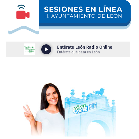
canales de venta.
La Plaza Principal fue el escenario donde las y los
Además, la estrategia contempla una tercera etapa de
jóvenes ofrecieron de manera gratuita servicios de
vinculación y fortalecimiento empresarial, mediante
aplicación de uñas de acrílico, barbería y alaciado
espacios de venta comercial, networking, vinculaciones
permanente, brindando atención a más de 250
técnicas y proveeduría, para ampliar las oportunidades
personas.
de crecimiento de sus proyectos.
Además, el evento contó con exhibiciones de globoflexia
LAS TRADICIONES TAMBIÉN GENERAN
y elaboración de velas, permitiendo a las y los
OPORTUNIDADES
participantes mostrar el talento y las habilidades
desarrolladas en los talleres del IMJU León.
Como parte de la estrategia para impulsar el talento
indígena, entre junio de 2024 y julio de 2026 se
Durante el evento, el director general del IMJU León,
realizaron 30 exposiciones, ferias y eventos comerciales,
Salvador Toledo Muñoz, destacó que este tipo de
que registraron más de 400 participaciones de familias y
iniciativas permiten a las juventudes descubrir su
personas artesanas pertenecientes a los pueblos otomí,
talento y dar sus primeros pasos hacia un plan de vida.
náhuatl, mazahua, mixteco, wixárika, triqui y purépecha.
“Esta feria de servicios nace de nuestros talleres
Sus productos han llegado a espacios como Plaza
gratuitos, los cuales buscan impulsar los planes de
Fundadores, la Feria Estatal de León, Distrito MX,