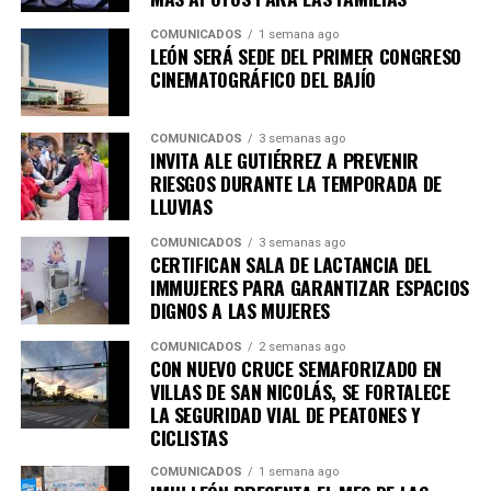
convivencia de las juventudes leonesas.
COMUNICADOS
1 semana ago
A estas acciones se suma el trabajo del Consejo
LEÓN SERÁ SEDE DEL PRIMER CONGRESO
La ciudadanía puede consultar la cartelera completa,
Consultivo Indígena Municipal, que entre junio de 2024
CINEMATOGRÁFICO DEL BAJÍO
así como las fechas, horarios y sedes de las próximas
y junio de 2026 realizó 17 sesiones ordinarias y 20 mesas
actividades, a través de las redes sociales oficiales del
de trabajo, donde participaron representantes de
IMJU León.
COMUNICADOS
3 semanas ago
distintos pueblos indígenas para analizar sus
INVITA ALE GUTIÉRREZ A PREVENIR
necesidades y construir propuestas en materia
RIESGOS DURANTE LA TEMPORADA DE
LLUVIAS
económica, social y cultural.
COMUNICADOS
3 semanas ago
El Gobierno Municipal refrenda su compromiso de
CERTIFICAN SALA DE LACTANCIA DEL
preservar las raíces, para que las tradiciones
IMMUJERES PARA GARANTIZAR ESPACIOS
encuentren nuevos mercados, los emprendimientos
DIGNOS A LAS MUJERES
fortalezcan la economía de las familias y la diversidad
COMUNICADOS
2 semanas ago
cultural continúe siendo parte de la identidad y riqueza
CON NUEVO CRUCE SEMAFORIZADO EN
de León.
VILLAS DE SAN NICOLÁS, SE FORTALECE
LA SEGURIDAD VIAL DE PEATONES Y
CICLISTAS
COMUNICADOS
1 semana ago