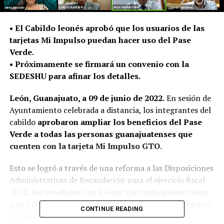
• El Cabildo leonés aprobó que los usuarios de las
tarjetas Mi Impulso puedan hacer uso del Pase
Verde.
• Próximamente se firmará un convenio con la
SEDESHU para afinar los detalles.
León, Guanajuato, a 09 de junio de 2022.
En sesión de
Ayuntamiento celebrada a distancia, los integrantes del
cabildo
aprobaron ampliar los beneficios del Pase
Verde a todas las personas guanajuatenses que
cuenten con la tarjeta Mi Impulso GTO.
Esto se logró a través de una reforma a las Disposiciones
Administrativas de Recaudación para el ejercicio fiscal
2022, los beneficios con los que contarán quienes sean
parte del programa serán iguales a los que se aprobaron
CONTINUE READING
en febrero pasado cuando se creó el Pase Verde.