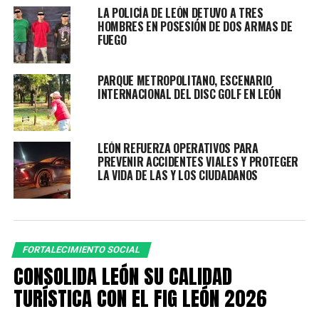
programa de “Mujer Adelante” con un porcentaje de
LA POLICÍA DE LEÓN DETUVO A TRES
solicitudes del 52%, seguido de la asesoría legal,
HOMBRES EN POSESIÓN DE DOS ARMAS DE
FUEGO
psicológica y de vinculación laboral.
PARQUE METROPOLITANO, ESCENARIO
INTERNACIONAL DEL DISC GOLF EN LEÓN
Entre las colonias que presentan un mayor número de
LEÓN REFUERZA OPERATIVOS PARA
PREVENIR ACCIDENTES VIALES Y PROTEGER
registros son: Brisas del Campestre, León 1, Chapalita,
LA VIDA DE LAS Y LOS CIUDADANOS
Puerta Dorada, Hilamas, San Marcos y la Obrera.
“En estos módulos hubo mujeres que se han
acercado para preguntarnos nuestra ubicación y
horarios, pero en la conversación hemos detectado
FORTALECIMIENTO SOCIAL
situaciones de riesgo y violencia que requieren una
CONSOLIDA LEÓN SU CALIDAD
atención inmediata, así que se canaliza al área
TURÍSTICA CON EL FIG LEÓN 2026
correspondiente para que se pueda brindar el
seguimiento integral y personalizado a cada uno de