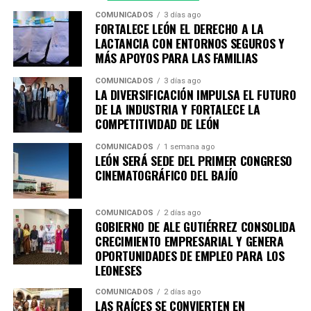
tendrán más tiempo de poder visitarse, siendo el 18 de
COMUNICADOS
3 días ago
FORTALECE LEÓN EL DERECHO A LA
enero 2026 el último día de exposición.
LACTANCIA CON ENTORNOS SEGUROS Y
MÁS APOYOS PARA LAS FAMILIAS
Con este ciclo, el Instituto Cultural de León consolida su
compromiso con el fomento, la promoción y el acceso a
COMUNICADOS
3 días ago
LA DIVERSIFICACIÓN IMPULSA EL FUTURO
los derechos culturales, acercando al público a
DE LA INDUSTRIA Y FORTALECE LA
experiencias artísticas diversas y de reflexión profunda,
COMPETITIVIDAD DE LEÓN
en diálogo con uno de los festivales más importantes de
Iberoamérica.
COMUNICADOS
1 semana ago
LEÓN SERÁ SEDE DEL PRIMER CONGRESO
CINEMATOGRÁFICO DEL BAJÍO
Para conocer más detalles sobre los espacios expositivos
de CAVI y la programación especial del Cervantino en
León, se invita a seguir las cuentas en redes sociales del
COMUNICADOS
2 días ago
GOBIERNO DE ALE GUTIÉRREZ CONSOLIDA
ICL, que son
@culturaleon
y
@cavileon
así como
CRECIMIENTO EMPRESARIAL Y GENERA
consultar la página web oficial
www.culturaleon.com
OPORTUNIDADES DE EMPLEO PARA LOS
para más detalles sobre eventos culturales en León.
LEONESES
COMUNICADOS
2 días ago
LAS RAÍCES SE CONVIERTEN EN