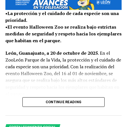
figuras especiales, con pilotos provenientes de países
como Francia, España, Alemania, Bélgica, Países Bajos,
•La protección y el cuidado de cada especie son una
Reino Unido, Suiza, Lituania, Luxemburgo, Italia y Japón,
prioridad.
entre otros.
•El evento Halloween Zoo se realiza bajo estrictas
medidas de seguridad y respeto hacia los ejemplares
El FIG representa uno de los principales motores
que habitan en el parque.
turísticos y económicos de León y en esta edición se
proyecta una derrama económica de 900 millones de
León, Guanajuato, a 20 de octubre de 2025
. En el
pesos, así como la generación de 300 empleos directos y
ZooLeón Parque de la Vida, la protección y el cuidado de
4 mil 500 indirectos, beneficiando al comercio local.
cada especie son una prioridad. Con la realización del
evento Halloween Zoo, del 16 al 01 de noviembre, se
Con infraestructura de primer nivel, una gran oferta
asegura que se realiza bajo los más altos estándares de
hotelera y restaurantera León se proyecta como una
seguridad y respeto hacia los ejemplares que habitan en
ciudad lista para recibir a personas de todo el mundo, el
el parque.
FIG 2026 estima que el 89% de sus asistentes son
foráneos, entre visitantes estatales, nacionales e
CONTINUE READING
PROTOCOLO TÉCNICO PARA EL BIENESTAR
internacionales, y se estima una ocupación hotelera
ANIMAL
cercana al 90%.
El equipo de médicos veterinarios especialistas en fauna