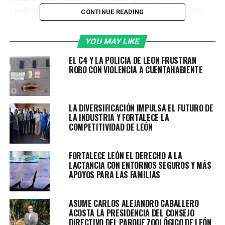
tradicional y con mucha historia que data desde 1980.
CONTINUE READING
Ale Gutiérrez, presidenta municipal, destacó la
YOU MAY LIKE
importancia de este evento no solo por la tradición sino
también porque León le apuesta al deporte para hacer
EL C4 Y LA POLICÍA DE LEÓN FRUSTRAN
la diferencia y cambiar vidas.
ROBO CON VIOLENCIA A CUENTAHABIENTE
“Representa nuestra ciudad, la fuerza, la valentía y
la entereza, para mí es un orgullo representar a
LA DIVERSIFICACIÓN IMPULSA EL FUTURO DE
León, una ciudad que representa el deporte”.
LA INDUSTRIA Y FORTALECE LA
COMPETITIVIDAD DE LEÓN
El Maratón León 2024 se llevará a cabo el domingo 22
de septiembre y habrá 3 categorías: 10k, 21k y 42
FORTALECE LEÓN EL DERECHO A LA
kilómetros.
LACTANCIA CON ENTORNOS SEGUROS Y MÁS
APOYOS PARA LAS FAMILIAS
En las tres distancias el punto de partida y también la
meta será en el Distrito León MX, sin embargo, a lo
ASUME CARLOS ALEJANDRO CABALLERO
largo del recorrido, los participantes pasarán por
ACOSTA LA PRESIDENCIA DEL CONSEJO
distintos puntos emblemáticos de la ciudad, por lo que
DIRECTIVO DEL PARQUE ZOOLÓGICO DE LEÓN