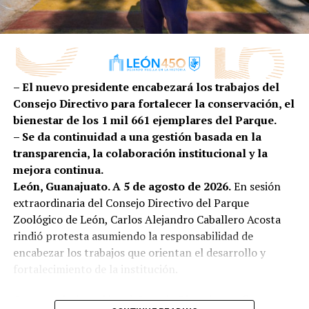
municipal, Ale Gutiérrez, ponemos a las personas en
proveeduría cada vez más competitiva, diversificada y
el centro de las decisiones; es por ello que
preparada para conquistar nuevos mercados.
transformamos la atención de la primera infancia de
una tarea social a una política pública efectiva”,
comentó.
– El nuevo presidente encabezará los trabajos del
Por su parte, la secretaria ejecutiva de SIPINNA León,
Consejo Directivo para fortalecer la conservación, el
Alina Hernández, subrayó que garantizar entornos
bienestar de los 1 mil 661 ejemplares del Parque.
adecuados para la lactancia es una responsabilidad
– Se da continuidad a una gestión basada en la
compartida entre gobierno, iniciativa privada,
transparencia, la colaboración institucional y la
instituciones y sociedad.
mejora continua.
León, Guanajuato. A 5 de agosto de 2026.
En sesión
“La lactancia materna no es una responsabilidad
extraordinaria del Consejo Directivo del Parque
que deba recaer únicamente en las madres o en las
Zoológico de León, Carlos Alejandro Caballero Acosta
personas lactantes; es una tarea que requiere el
rindió protesta asumiendo la responsabilidad de
compromiso de toda la sociedad. Es el primer acto
encabezar los trabajos que orientan el desarrollo y
de amor, de protección y de cuidado que fortalece un
fortalecimiento de la institución.
vínculo único entre quien amamanta y quien recibe
ese alimento”, expresó.
Con esta designación, el Consejo Directivo reafirma su