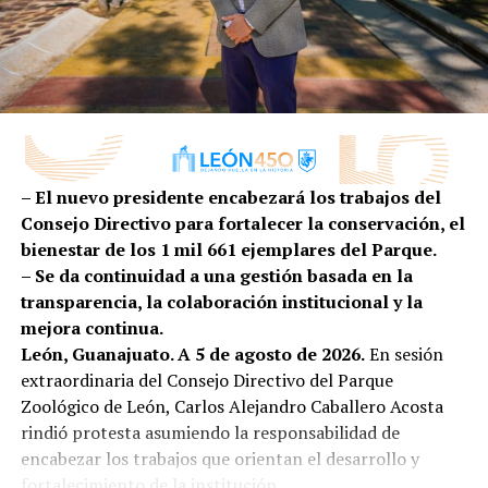
DIVEX 2026 reafirma a León como un referente
“En la administración pública de nuestra presidenta
nacional en innovación industrial, impulsando una
municipal, Ale Gutiérrez, ponemos a las personas en
proveeduría cada vez más competitiva, diversificada y
el centro de las decisiones; es por ello que
preparada para conquistar nuevos mercados.
transformamos la atención de la primera infancia de
una tarea social a una política pública efectiva”,
comentó.
– El nuevo presidente encabezará los trabajos del
Por su parte, la secretaria ejecutiva de SIPINNA León,
Consejo Directivo para fortalecer la conservación, el
Alina Hernández, subrayó que garantizar entornos
bienestar de los 1 mil 661 ejemplares del Parque.
adecuados para la lactancia es una responsabilidad
– Se da continuidad a una gestión basada en la
compartida entre gobierno, iniciativa privada,
transparencia, la colaboración institucional y la
instituciones y sociedad.
mejora continua.
León, Guanajuato. A 5 de agosto de 2026.
En sesión
“La lactancia materna no es una responsabilidad
extraordinaria del Consejo Directivo del Parque
que deba recaer únicamente en las madres o en las
Zoológico de León, Carlos Alejandro Caballero Acosta
personas lactantes; es una tarea que requiere el
rindió protesta asumiendo la responsabilidad de
compromiso de toda la sociedad. Es el primer acto
encabezar los trabajos que orientan el desarrollo y
de amor, de protección y de cuidado que fortalece un
fortalecimiento de la institución.