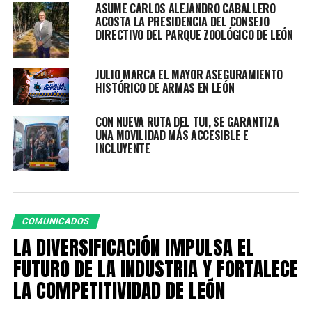
ASUME CARLOS ALEJANDRO CABALLERO
ACOSTA LA PRESIDENCIA DEL CONSEJO
La presidenta municipal informó que la Academia ofrece
DIRECTIVO DEL PARQUE ZOOLÓGICO DE LEÓN
cinco licenciaturas para que las y los estudiantes
continúen su preparación profesional: Derecho con
JULIO MARCA EL MAYOR ASEGURAMIENTO
enfoque en seguridad, Ciberseguridad; Movilidad y
HISTÓRICO DE ARMAS EN LEÓN
Urbanismo, Administración con enfoque en seguridad y
Criminología.
CON NUEVA RUTA DEL TÜI, SE GARANTIZA
UNA MOVILIDAD MÁS ACCESIBLE E
“Los necesitamos a ustedes, su compromiso, su
INCLUYENTE
disciplina, su valentía. Hoy cuento con ustedes
porque sé que León será mejor gracias a ustedes.
Los queremos ahí, los esperamos con los brazos
abiertos porque yo confío en ustedes”, comentó.
COMUNICADOS
Además, el Gobierno Municipal ha respaldado de manera
LA DIVERSIFICACIÓN IMPULSA EL
directa al Bachillerato Bivalente Militarizado Plantel
FUTURO DE LA INDUSTRIA Y FORTALECE
León II, mediante acciones que fortalecen su desarrollo
LA COMPETITIVIDAD DE LEÓN
y operatividad.