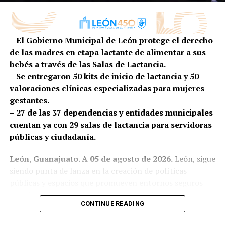
nuevos mercados”, expresó.
Aseguró que las empresas de la proveeduría cuentan
– El Gobierno Municipal de León protege el derecho
con el talento, la infraestructura y la capacidad de
de las madres en etapa lactante de alimentar a sus
innovación necesarias para competir en sectores como
bebés a través de las Salas de Lactancia.
el automotriz, aeroespacial, médico, mobiliario,
– Se entregaron 50 kits de inicio de lactancia y 50
manufactura avanzada y la industria alimentaria,
valoraciones clínicas especializadas para mujeres
demostrando que el talento leonés puede responder a
gestantes.
las exigencias de mercados cada vez más especializados.
– 27 de las 37 dependencias y entidades municipales
Asimismo, refrendó el compromiso del Gobierno
cuentan ya con 29 salas de lactancia para servidoras
Municipal para seguir impulsando políticas que
públicas y ciudadanía.
fortalezcan el desarrollo económico mediante la
León, Guanajuato. A 05 de agosto de 2026.
León, sigue
atracción de inversiones, la formación de talento, la
siendo punta de lanza en la creación de políticas
vinculación entre empresas y academia, así como la
públicas y espacios que promueven entornos seguros
innovación y el crecimiento de las empresas locales.
para las primeras infancias y para brindar mejores
CONTINUE READING
Por su parte, el presidente de APIMEX, Mauricio Ruíz
condiciones a las madres, los bebés y sus familias, el
Campos, señaló que la industria vive un momento
Gobierno Municipal incrementa la creación de salas de