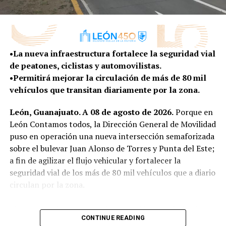
con una convicción muy clara: el futuro de una ciudad
no se improvisa; se planea. Hoy, frente a un mundo que
cambia con enorme rapidez, esa tarea exige abrir nuevas
conversaciones, escuchar nuevas voces y entender las
•La nueva infraestructura fortalece la seguridad vial
tendencias que ya están transformando la manera en
de peatones, ciclistas y automovilistas.
que vivimos, trabajamos, nos movemos y convivimos”,
•Permitirá mejorar la circulación de más de 80 mil
expresó.
vehículos que transitan diariamente por la zona.
El presidente del Consejo Directivo señaló que este
León, Guanajuato. A 08 de agosto de 2026.
Porque en
proceso permitirá que León llegue a su 450 aniversario
León Contamos todos, la Dirección General de Movilidad
no solo para celebrar su historia, sino también para
puso en operación una nueva intersección semaforizada
imaginar y construir la ciudad que quiere ser en las
sobre el bulevar Juan Alonso de Torres y Punta del Este;
próximas décadas, con una visión compartida entre los
a fin de agilizar el flujo vehicular y fortalecer la
distintos sectores de la sociedad.
seguridad vial de los más de 80 mil vehículos que a diario
“Porque una ciudad con 450 años de historia
circulan por la zona.
también tiene la responsabilidad de imaginar con
valentía su siguiente etapa”, agregó.
El proyecto de esta nueva intersección semaforizada no
CONTINUE READING
solo contempló la instalación de dispositivos de control