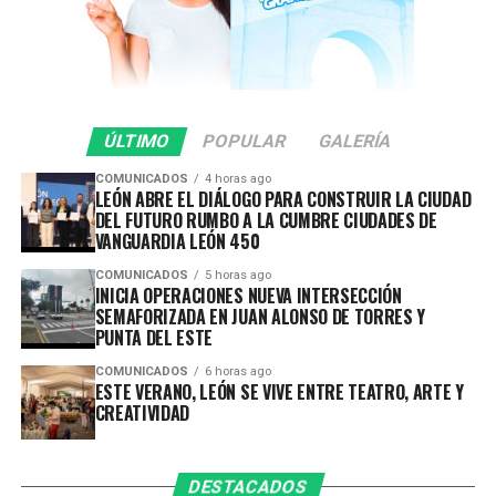
•Calzada de las Artes
Además de las presentaciones escénicas, el encuentro
contempla talleres gratuitos con registro previo y
diversas actividades abiertas al público, convirtiéndose
ÚLTIMO
POPULAR
GALERÍA
en una excelente oportunidad para acercarse al mundo
del teatro.
COMUNICADOS
4 horas ago
LEÓN ABRE EL DIÁLOGO PARA CONSTRUIR LA CIUDAD
DEL FUTURO RUMBO A LA CUMBRE CIUDADES DE
FIACmx: diez días para descubrir el arte contemporáneo
VANGUARDIA LEÓN 450
Apenas termina el Encuentro Estatal de Teatro y León
COMUNICADOS
5 horas ago
INICIA OPERACIONES NUEVA INTERSECCIÓN
continúa celebrando con otro de sus eventos culturales
SEMAFORIZADA EN JUAN ALONSO DE TORRES Y
más esperados.
PUNTA DEL ESTE
Del 14 al 23 de agosto, llega la 29 edición del Festival
COMUNICADOS
6 horas ago
ESTE VERANO, LEÓN SE VIVE ENTRE TEATRO, ARTE Y
Internacional de Arte Contemporáneo (FIACmx), uno de
CREATIVIDAD
los festivales con mayor trayectoria del país y que este
año presenta el concepto Maximalía, una propuesta que
invita a reflexionar sobre la identidad, la creatividad y la
DESTACADOS