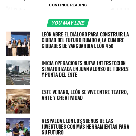
CONTINUE READING
“Alas para Volar” convirtió el corazón de la ciudad en un
escenario donde el pasado, el presente y el futuro se
encontraron para conmemorar los 450 años de León, en
YOU MAY LIKE
un espectáculo que llevó a las y los asistentes a recorrer,
LEÓN ABRE EL DIÁLOGO PARA CONSTRUIR LA
a través del arte, la identidad, la memoria y el orgullo de
CIUDAD DEL FUTURO RUMBO A LA CUMBRE
ser leonés.
CIUDADES DE VANGUARDIA LEÓN 450
“Hoy, con todo el talento que tiene León, yo no
INICIA OPERACIONES NUEVA INTERSECCIÓN
tengo duda que conociendo nuestra historia y
SEMAFORIZADA EN JUAN ALONSO DE TORRES
reconociendo hoy nuestro presente, con el talento
Y PUNTA DEL ESTE
que está aquí sumado, podemos construir ese futuro
que todos queremos”, mencionó Ale Gutiérrez
ESTE VERANO, LEÓN SE VIVE ENTRE TEATRO,
durante su primera función.
ARTE Y CREATIVIDAD
El espectáculo narra el viaje de Juan, un leonés que
descubre la riqueza de su ciudad, siendo la Luna su guía
RESPALDA LEÓN LOS SUEÑOS DE LAS
en esta travesía, recorriendo distintos momentos de la
JUVENTUDES CON MÁS HERRAMIENTAS PARA
historia de León, desde sus orígenes hasta la actualidad.
SU FUTURO