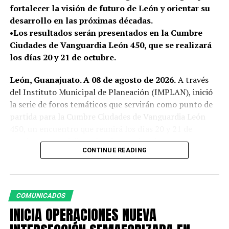
MUNDO DIGITAL
fortalecer la visión de futuro de León y orientar su
desarrollo en las próximas décadas.
DON'T MISS
•Los resultados serán presentados en la Cumbre
LEÓN ELEVA LA EXPERIENCIA TURÍSTICA CON NUEVO
MÓDULO DE INFORMACIÓN EN EL EXPIATORIO
Ciudades de Vanguardia León 450, que se realizará
los días 20 y 21 de octubre.
León, Guanajuato. A 08 de agosto de 2026.
A través
del Instituto Municipal de Planeación (IMPLAN), inició
la serie de foros temáticos que servirán como punto de
partida para la Cumbre Ciudades de Vanguardia León
450, un encuentro que reunirá los días 20 y 21 de
octubre a especialistas locales, nacionales e
CONTINUE READING
internacionales para analizar los desafíos y
oportunidades que marcarán el futuro del municipio.
Este ejercicio forma parte de la agenda impulsada por el
COMUNICADOS
Sistema de Consejos de la Administración Pública
INICIA OPERACIONES NUEVA
Municipal, presidido por la presidenta Ale Gutiérrez,
con el propósito de fortalecer los procesos de