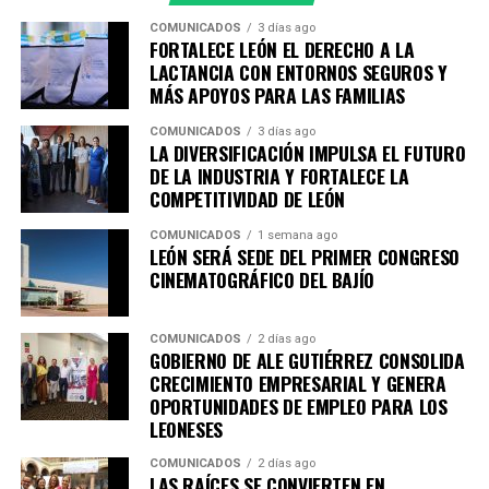
transformación cultural desde distintas disciplinas
COMUNICADOS
3 días ago
artísticas.
FORTALECE LEÓN EL DERECHO A LA
LACTANCIA CON ENTORNOS SEGUROS Y
Durante diez días, la ciudad será sede de 44 actividades
MÁS APOYOS PARA LAS FAMILIAS
distribuidas en 20 espacios, con la participación de
COMUNICADOS
3 días ago
artistas provenientes de México, Colombia, Estados
LA DIVERSIFICACIÓN IMPULSA EL FUTURO
Unidos, Perú, España, Italia, Francia y Cuba.
DE LA INDUSTRIA Y FORTALECE LA
COMPETITIVIDAD DE LEÓN
Apenas termina el Encuentro Estatal de Teatro y León
continúa celebrando con otro de sus eventos culturales
COMUNICADOS
1 semana ago
LEÓN SERÁ SEDE DEL PRIMER CONGRESO
más esperados.
CINEMATOGRÁFICO DEL BAJÍO
Mucho más que exposiciones
COMUNICADOS
2 días ago
GOBIERNO DE ALE GUTIÉRREZ CONSOLIDA
FIACmx reúne una programación pensada para públicos
CRECIMIENTO EMPRESARIAL Y GENERA
muy diversos. Entre las actividades encontrarás:
OPORTUNIDADES DE EMPLEO PARA LOS
LEONESES
•Conciertos nacionales e internacionales
•Danza contemporánea
COMUNICADOS
2 días ago
LAS RAÍCES SE CONVIERTEN EN
•Teatro