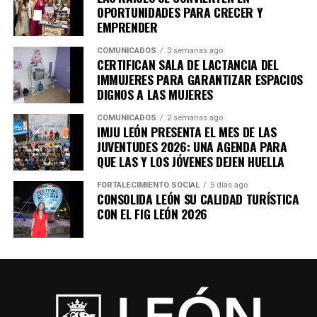
OPORTUNIDADES PARA CRECER Y
•Cine
EMPRENDER
•Instalaciones artísticas
•Conversatorios
COMUNICADOS
3 semanas ago
CERTIFICAN SALA DE LACTANCIA DEL
•Talleres gratuitos
IMMUJERES PARA GARANTIZAR ESPACIOS
•Exposiciones de artes visuales
DIGNOS A LAS MUJERES
Uno de los grandes atractivos es la participación de
COMUNICADOS
2 semanas ago
IMJU LEÓN PRESENTA EL MES DE LAS
destacados artistas internacionales y nacionales,
JUVENTUDES 2026: UNA AGENDA PARA
además del importante espacio dedicado al talento
QUE LAS Y LOS JÓVENES DEJEN HUELLA
leonés, que convierte al festival en un punto de
encuentro entre la escena local y las propuestas más
FORTALECIMIENTO SOCIAL
5 días ago
CONSOLIDA LEÓN SU CALIDAD TURÍSTICA
innovadoras del arte contemporáneo.
CON EL FIG LEÓN 2026
AlterEgo: diseño, ilustración y creatividad en la Calzada
de los Héroes
Del 14 al 16 de agosto, la tradicional Calzada de los
Héroes será nuevamente sede de AlterEgo, un tianguis
de diseño y arte emergente que se ha convertido en uno