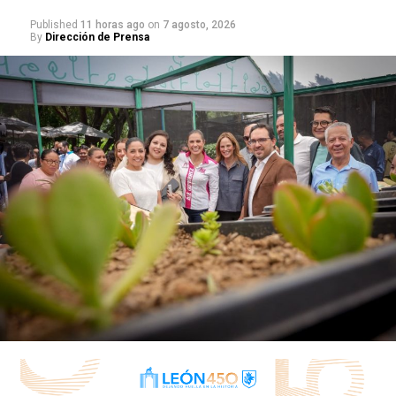
cívico.
Published
11 horas ago
on
7 agosto, 2026
By
Dirección de Prensa
Tras este hecho que terminó en la detención de un
hombre, el operador del transporte público continuó
con el recorrido de la unidad.
RELATED TOPICS:
UP NEXT
RECIBEN ATLETAS Y ENTRENADORES PREMIO DEL DEPORTE
2022 Y RECONOCIMIENTO SOY DE LEÓN
DON'T MISS
PROMUEVEN “VIVA LEÓN”, EN CELAYA