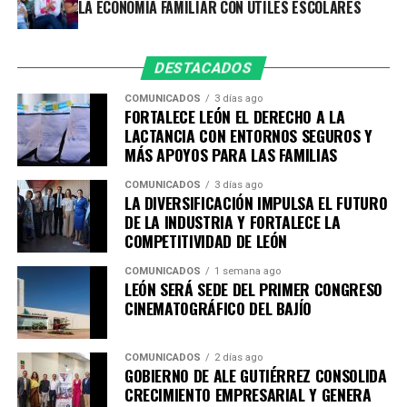
LA ECONOMÍA FAMILIAR CON ÚTILES ESCOLARES
Con acciones que acompañan a las familias en distintas
etapas de la vida, León refrenda que aquí las personas sí
DESTACADOS
cuentan, porque cada niña, niño, joven, madre y familia
es parte fundamental de la construcción de una mejor
COMUNICADOS
3 días ago
FORTALECE LEÓN EL DERECHO A LA
ciudad.
LACTANCIA CON ENTORNOS SEGUROS Y
MÁS APOYOS PARA LAS FAMILIAS
COMUNICADOS
3 días ago
LA DIVERSIFICACIÓN IMPULSA EL FUTURO
DE LA INDUSTRIA Y FORTALECE LA
COMPETITIVIDAD DE LEÓN
COMUNICADOS
1 semana ago
LEÓN SERÁ SEDE DEL PRIMER CONGRESO
CINEMATOGRÁFICO DEL BAJÍO
COMUNICADOS
2 días ago
GOBIERNO DE ALE GUTIÉRREZ CONSOLIDA
CRECIMIENTO EMPRESARIAL Y GENERA