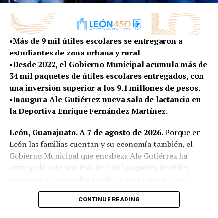
gente de León”, externó Ale Gutiérrez.
La Academia de Innovación Sostenible funcionará bajo
un modelo de campo escuela de acceso abierto, donde
•Más de 9 mil útiles escolares se entregaron a
las y los participantes podrán formarse, experimentar y
estudiantes de zona urbana y rural.
desarrollar proyectos relacionados con las necesidades y
•Desde 2022, el Gobierno Municipal acumula más de
oportunidades que existen en la zona rural.
34 mil paquetes de útiles escolares entregados, con
una inversión superior a los 9.1 millones de pesos.
Entre los temas de formación se encuentran la
•Inaugura Ale Gutiérrez nueva sala de lactancia en
producción de bioinsumos y fertilización orgánica,
la Deportiva Enrique Fernández Martínez.
sistemas de hidroponía y acuaponía, energías
renovables, biodigestores, transformación
León, Guanajuato. A 7 de agosto de 2026.
Porque en
agroindustrial, comercialización y acceso a mercados.
León las familias cuentan y su economía también, el
Gobierno Municipal que encabeza Ale Gutiérrez ha
Con estas herramientas, quienes ya cuentan con un
entregado este año más de 9 mil paquetes de útiles
producto, proyecto o emprendimiento podrán
escolares para estudiantes de la zona urbana y rural,
incorporar tecnología, mejorar sus procesos, elevar su
con una inversión de 3.2 millones de pesos.
productividad y encontrar nuevas alternativas para
CONTINUE READING
comercializar sus productos, generando beneficios
A tres semanas del inicio del ciclo escolar 2026-2027,