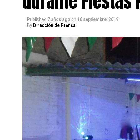
durante Fiestas 
Published
7 años ago
on
16 septiembre, 2019
By
Dirección de Prensa