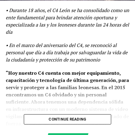
• Durante 18 años, el C4 León se ha consolidado como un
ente fundamental para brindar atención oportuna y
especializada a las y los leoneses durante las 24 horas del
día
• En el marco del aniversario del C4, se reconoció al
personal que día a día trabaja por salvaguardar la vida de
la ciudadanía y protección de su patrimonio
“Hoy nuestro C4 cuenta con mejor equipamiento,
capacitación y tecnología de última generación, para
servir y proteger a las familias leonesas. En el 2015
encontramos un C4 olvidado y sin personal
suficiente. Ahora tenemos una dependencia sólida
en infraestructura con un moderno sistema de video
vigilancia. Además incrementamos 74 % el estado de
CONTINUE READING
fuerza, al pasar de 171 colaboradores a 297”,
mencionó el presidente municipal Héctor López