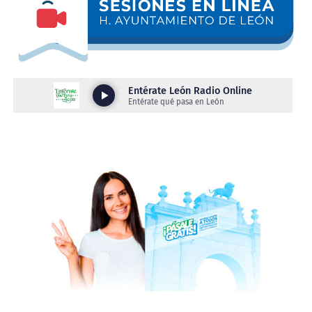
La Plaza Principal fue el escenario donde las y los
Además, la estrategia contempla una tercera etapa de
jóvenes ofrecieron de manera gratuita servicios de
vinculación y fortalecimiento empresarial, mediante
aplicación de uñas de acrílico, barbería y alaciado
espacios de venta comercial, networking, vinculaciones
permanente, brindando atención a más de 250
técnicas y proveeduría, para ampliar las oportunidades
personas.
de crecimiento de sus proyectos.
Además, el evento contó con exhibiciones de globoflexia
LAS TRADICIONES TAMBIÉN GENERAN
y elaboración de velas, permitiendo a las y los
OPORTUNIDADES
participantes mostrar el talento y las habilidades
desarrolladas en los talleres del IMJU León.
Como parte de la estrategia para impulsar el talento
indígena, entre junio de 2024 y julio de 2026 se
Durante el evento, el director general del IMJU León,
realizaron 30 exposiciones, ferias y eventos comerciales,
Salvador Toledo Muñoz, destacó que este tipo de
que registraron más de 400 participaciones de familias y
iniciativas permiten a las juventudes descubrir su
personas artesanas pertenecientes a los pueblos otomí,
talento y dar sus primeros pasos hacia un plan de vida.
náhuatl, mazahua, mixteco, wixárika, triqui y purépecha.
“Esta feria de servicios nace de nuestros talleres
Sus productos han llegado a espacios como Plaza
gratuitos, los cuales buscan impulsar los planes de
Fundadores, la Feria Estatal de León, Distrito MX,
vida de las y los jóvenes. Queremos que cada