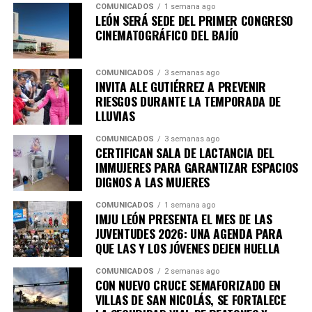
COMUNICADOS
1 semana ago
A estas acciones se suma el trabajo del Consejo
LEÓN SERÁ SEDE DEL PRIMER CONGRESO
La ciudadanía puede consultar la cartelera completa,
Consultivo Indígena Municipal, que entre junio de 2024
CINEMATOGRÁFICO DEL BAJÍO
así como las fechas, horarios y sedes de las próximas
y junio de 2026 realizó 17 sesiones ordinarias y 20 mesas
actividades, a través de las redes sociales oficiales del
de trabajo, donde participaron representantes de
IMJU León.
COMUNICADOS
3 semanas ago
distintos pueblos indígenas para analizar sus
INVITA ALE GUTIÉRREZ A PREVENIR
necesidades y construir propuestas en materia
RIESGOS DURANTE LA TEMPORADA DE
LLUVIAS
económica, social y cultural.
COMUNICADOS
3 semanas ago
El Gobierno Municipal refrenda su compromiso de
CERTIFICAN SALA DE LACTANCIA DEL
preservar las raíces, para que las tradiciones
IMMUJERES PARA GARANTIZAR ESPACIOS
encuentren nuevos mercados, los emprendimientos
DIGNOS A LAS MUJERES
fortalezcan la economía de las familias y la diversidad
COMUNICADOS
1 semana ago
cultural continúe siendo parte de la identidad y riqueza
IMJU LEÓN PRESENTA EL MES DE LAS
de León.
JUVENTUDES 2026: UNA AGENDA PARA
QUE LAS Y LOS JÓVENES DEJEN HUELLA
COMUNICADOS
2 semanas ago
CON NUEVO CRUCE SEMAFORIZADO EN
VILLAS DE SAN NICOLÁS, SE FORTALECE